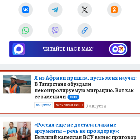
ЧИТАЙТЕ НАС В МАХ!
Я из Африки пришла, пусть меня научат:
В Татарстане обуздали
неконтролируемую миграцию. Вот как
ее заменили
ФОТО
3 августа
ОБЩЕСТВО
ЭКСКЛЮЗИВ KP.RU
«Россия еще не достала главные
аргументы – речь не про ядерку»:
Бывший капеллан ВСУ вынес приговор