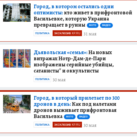
Город, в котором остались одни
оптимисты:
кто живет в прифронтовой
Васильевке, которую Украина
превращает в руины
ФОТО
ВИДЕО
31 мая
ПОЛИТИКА
ЭКСКЛЮЗИВ KP.RU
Дьявольская «семья»:
На новых
витражах Нотр-Дам-де-Пари
изображены серийные убийцы,
сатанисты* и оккультисты
30 мая
ПОЛИТИКА
Город, в который прилетает по 300
дронов в день:
Как под налетами
дронов выживает прифронтовая
Васильевка
ФОТО
ВИДЕО
30 мая
ПОЛИТИКА
ЭКСКЛЮЗИВ KP.RU