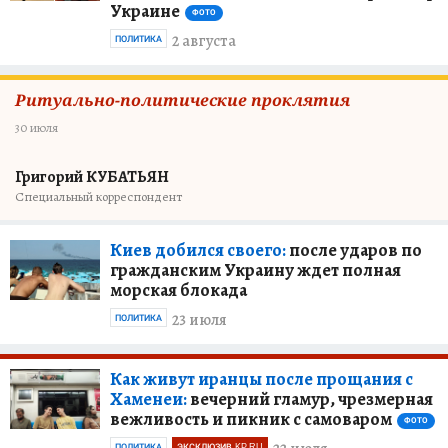
Украине
ФОТО
2 августа
ПОЛИТИКА
Ритуально-политические проклятия
30 июля
Григорий КУБАТЬЯН
Специальный корреспондент
Киев добился своего:
после ударов по
гражданским Украину ждет полная
морская блокада
23 июля
ПОЛИТИКА
Как живут иранцы после прощания с
Хаменеи:
вечерний гламур, чрезмерная
вежливость и пикник с самоваром
ФОТО
ПОЛИТИКА
ЭКСКЛЮЗИВ KP.RU