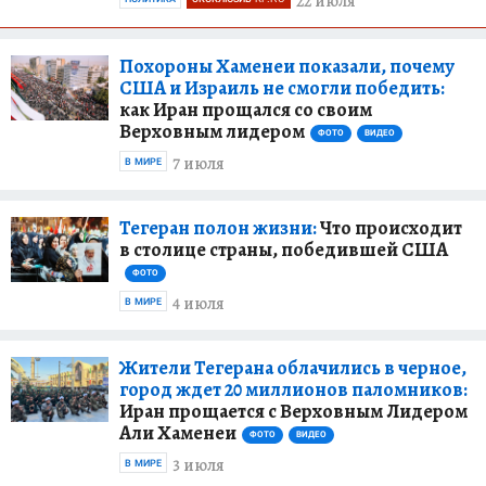
22 июля
Похороны Хаменеи показали, почему
США и Израиль не смогли победить:
как Иран прощался со своим
Верховным лидером
ФОТО
ВИДЕО
7 июля
В МИРЕ
Тегеран полон жизни:
Что происходит
в столице страны, победившей США
ФОТО
4 июля
В МИРЕ
Жители Тегерана облачились в черное,
город ждет 20 миллионов паломников:
Иран прощается с Верховным Лидером
Али Хаменеи
ФОТО
ВИДЕО
3 июля
В МИРЕ