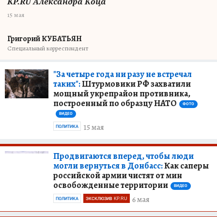
KP.RU Александра Коца
15 мая
Григорий КУБАТЬЯН
Специальный корреспондент
"За четыре года ни разу не встречал
таких":
Штурмовики РФ захватили
мощный укрепрайон противника,
построенный по образцу НАТО
ФОТО
ВИДЕО
15 мая
ПОЛИТИКА
Продвигаются вперед, чтобы люди
могли вернуться в Донбасс:
Как саперы
российской армии чистят от мин
освобожденные территории
ВИДЕО
6 мая
ПОЛИТИКА
ЭКСКЛЮЗИВ KP.RU