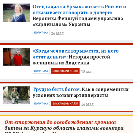
Отец гадалки Ермака живет в России и
отказывается говорить о дочери:
Вероника Феншуй годами управляла
«кардиналом» Украины
26 мая
ПОЛИТИКА
«Когда человек взрывается, из него
летят деньги»:
История простой
женщины из Авдеевки
18 мая
ПОЛИТИКА
ЭКСКЛЮЗИВ KP.RU
Трудно быть богом.
Как в современных
условиях воюют артиллеристы
16 мая
ПОЛИТИКА
ЭКСКЛЮЗИВ KP.RU
От вторжения до освобождения: хроника
битвы за Курскую область глазами военкора