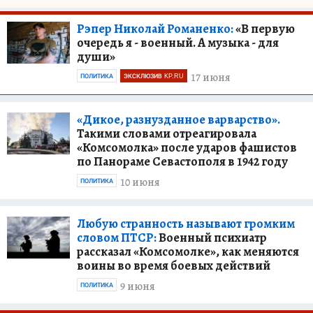
Рэпер Николай Романенко:
«В первую
очередь я - военный. А музыка - для
души»
17 июня
ПОЛИТИКА
ЭКСКЛЮЗИВ KP.RU
«Дикое, разнузданное варварство».
Такими словами отреагировала
«Комсомолка» после ударов фашистов
по Панораме Севастополя в 1942 году
10 июня
ПОЛИТИКА
Любую странность называют громким
словом ПТСР:
Военный психиатр
рассказал «Комсомолке», как меняются
воины во время боевых действий
9 июня
ПОЛИТИКА