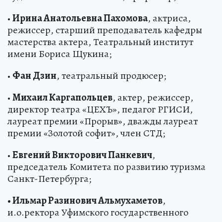
•
Ирина Анатольевна Пахомова
, актриса,
режиссер, старший преподаватель кафедры
мастерства актера, Театральный институт
имени Бориса Щукина;
•
Фан Дзин
, театральный продюсер;
•
Михаил Каргапольцев
, актер, режиссер,
директор театра «ЦЕХЪ», педагог РГИСИ,
лауреат премии «Прорыв», дважды лауреат
премии «Золотой софит», член СТД;
•
Евгений Викторович Панкевич
,
председатель Комитета по развитию туризма
Санкт-Петербурга;
• Ильмар Разинович Альмухаметов
,
и.о.ректора Уфимского государственного