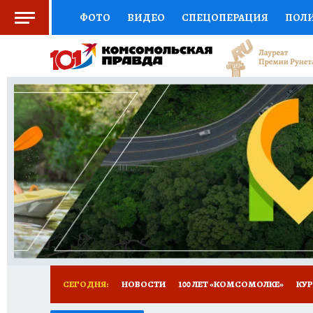
ФОТО
ВИДЕО
СПЕЦОПЕРАЦИЯ
ПОЛ
СОЦПОДДЕРЖКА
НАУКА
СПОРТ
КО
ВЫБОР ЭКСПЕРТОВ
ДОКТОР
ФИНАНС
КНИЖНАЯ ПОЛКА
ПРОГНОЗЫ НА СПОРТ
ПРЕСС-ЦЕНТР
НЕДВИЖИМОСТЬ
ТЕЛЕ
ВСЕ О КП
РАДИО КП
ТЕСТЫ
НОВОЕ Н
СЕГОДНЯ:
НОВОСТИ
100 ЛЕТ «КОМСОМОЛКЕ»
КУР