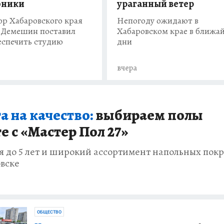
ураганный ветер
оники
Непогоду ожидают в
ор Хабаровского края
Хабаровском крае в ближа
Демешин поставил
дни
еспечить студию
вчера
а на качество:
выбираем полы
е с «Мастер Пол 27»
я до 5 лет и широкий ассортимент напольных пок
овске
ОБЩЕСТВО