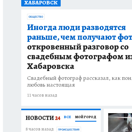
ХАБАРОВСК
87 ЛЕТ ХАБАРОВСКОМУ КРАЮ
ХАБАРОВСК
ОБЩЕСТВО
ВТБ: НОВАЯ СТРАТЕГИЯ
ИТОГИ ГОДА
З
Иногда люди разводятся
раньше, чем получают фот
ИСПЫТАНО НА СЕБЕ
откровенный разговор со
свадебным фотографом и
Хабаровска
Свадебный фотограф рассказал, как поня
любовь настоящая
11 часов назад
НОВОСТИ
24
ВСЕ
МОЙ ГОРОД
8 часов назад
17 часов назад
ПРОИСШЕСТВИЯ