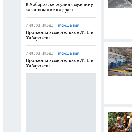
В Хабаровске осудили мужчину
Мэр Хабаровска 
за нападение на друга
проинспектиров
школы № 10
9 часов назад
ПРОИСШЕСТВИЯ
17 часов назад
Произошло смертельное ДТП в
Хабаровске
Лжекосметолог 
получила 6,5 ле
9 часов назад
ПРОИСШЕСТВИЯ
18 часов назад
Произошло смертельное ДТП в
Хабаровске
Суд обязал сне
дом в посёлке Е
вчера
ПРОИСШЕСТВ
В Хабаровском к
зафиксировано 
пожаров