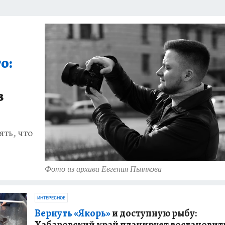
: СПРАВКА
РАДИО «КП» - ХАБАРОВСК»
КЛИНИКА ГОДА-2025
КП В 
АПОВЕДНАЯ РОССИЯ
167 ЛЕТ ХАБАРОВСКУ
ПРОИСШЕСТВИЯ
«УР
о:
з
ть, что
Фото из архива Евгения Пьянкова
ИНТЕРЕСНОЕ
Вернуть «Якорь»
и доступную рыбу:
Хабаровский край планирует востановит
ИНТЕРЕСНОЕ