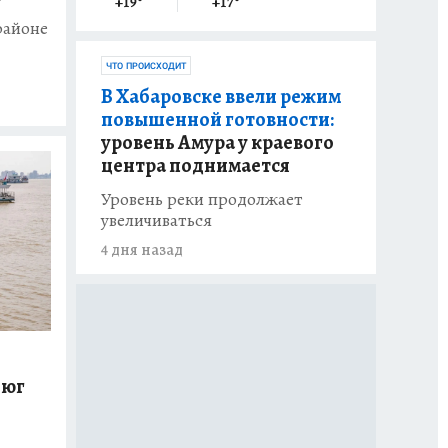
+19
°
+17
°
районе
ЧТО ПРОИСХОДИТ
В Хабаровске ввели режим
повышенной готовности:
уровень Амура у краевого
центра поднимается
Уровень реки продолжает
увеличиваться
4 дня назад
 юг