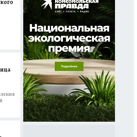
ского
ница
пления
й