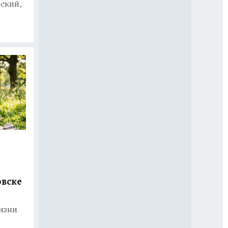
нский,
овске
изни