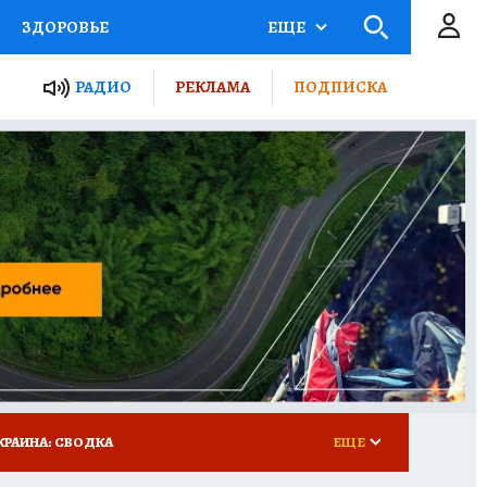
ЗДОРОВЬЕ
ЕЩЕ
ТЫ РОССИИ
РАДИО
РЕКЛАМА
ПОДПИСКА
КРЕТЫ
ПУТЕВОДИТЕЛЬ
 ЖЕЛЕЗА
ТУРИЗМ
 У НАС
ГИД ПОТРЕБИТЕЛЯ
КРАИНА: СВОДКА
ЕЩЕ