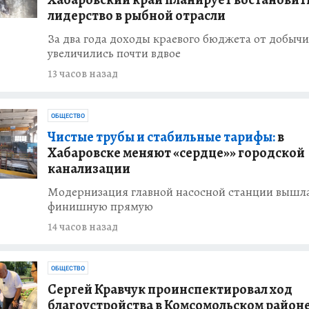
Сергей Кравчук
лидерство в рыбной отрасли
ал капремонт
За два года доходы краевого бюджета от добыч
увеличились почти вдвое
13 часов назад
ИНТЕРЕСНОЕ
из Хабаровска
т колонии
ОБЩЕСТВО
Чистые трубы и стабильные тарифы:
в
ОБЩЕСТВО
Хабаровске меняют «сердце»» городской
сти аварийный
канализации
АО
Модернизация главной насосной станции вышла
финишную прямую
ИЯ
рае за сутки
14 часов назад
11 техногенных
ОБЩЕСТВО
Сергей Кравчук проинспектировал ход
благоустройства в Комсомольском район