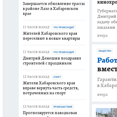
кинохр
Завершается обновление трассы
в районе Лазо в Хабаровском
Губернат
крае
Дмитрий 
задачу об
заказами
11 часов назад
ЧТО ПРОИСХОДИТ
Жителей Хабаровского края
вчера
переселяют в новые квартиры
11 часов назад
ОБЩЕСТВО
ЧТО ПРОИСХОДИТ
Работ
Дмитрий Демешин поздравил
строителей с праздником
вмест
12 часов назад
Гаранти
СПОРТ
Жители Хабаровского края
в Хабар
вправе вернуть часть средств,
потраченных на спорт
вчера
12 часов назад
ПРОИСШЕСТВИЯ
Прогнозируется паводковая