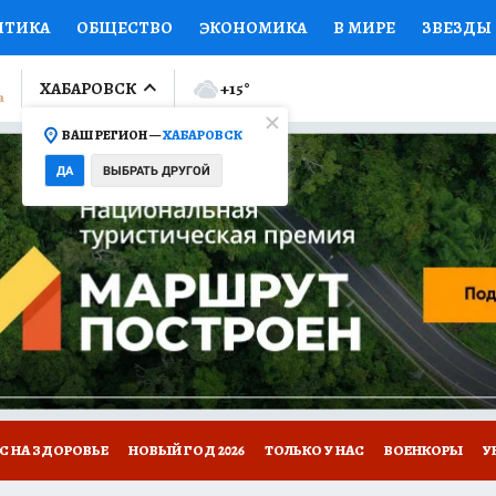
ИТИКА
ОБЩЕСТВО
ЭКОНОМИКА
В МИРЕ
ЗВЕЗДЫ
ЛУМНИСТЫ
ПРОИСШЕСТВИЯ
НАЦИОНАЛЬНЫЕ ПРОЕК
ХАБАРОВСК
+15
°
ВАШ РЕГИОН —
ХАБАРОВСК
Ы
ОТКРЫВАЕМ МИР
Я ЗНАЮ
СЕМЬЯ
ЖЕНСКИЕ СЕ
ДА
ВЫБРАТЬ ДРУГОЙ
ПРОМОКОДЫ
СЕРИАЛЫ
СПЕЦПРОЕКТЫ
ДЕФИЦИТ
ВИЗОР
КОЛЛЕКЦИИ
КОНКУРСЫ
РЕКЛАМА
РАБОТА
А САЙТЕ
С НА ЗДОРОВЬЕ
НОВЫЙ ГОД 2026
ТОЛЬКО У НАС
ВОЕНКОРЫ
У