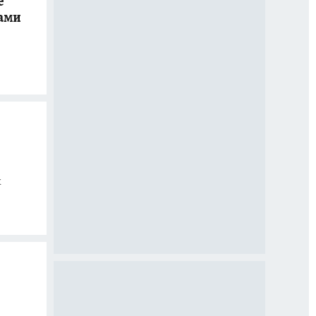
е
ками
х