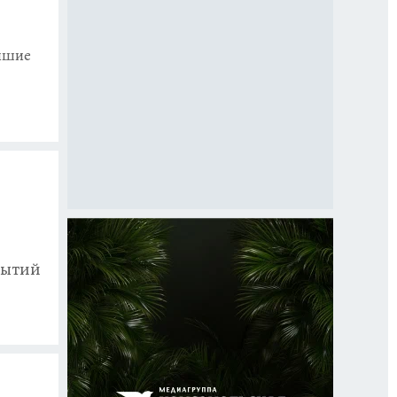
йшие
рытий