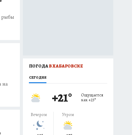
и рыбы
ПОГОДА
В ХАБАРОВСКЕ
СЕГОДНЯ
 на
+21
°
Ощущается
как
+23
°
Вечером
Утром
е