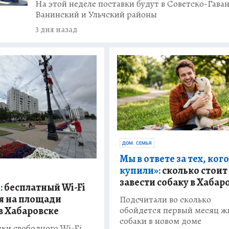
На этой неделе поставки будут в Советско-Гава
Ванинский и Ульчский районы
3 дня назад
ДОМ. СЕМЬЯ
Мы в ответе за тех, кого
купили»:
сколько стоит
завести собаку в Хабар
:
бесплатный Wi-Fi
я на площади
Подсчитали во сколько
в Хабаровске
обойдется первый месяц ж
собаки в новом доме
ки свободного Wi-Fi