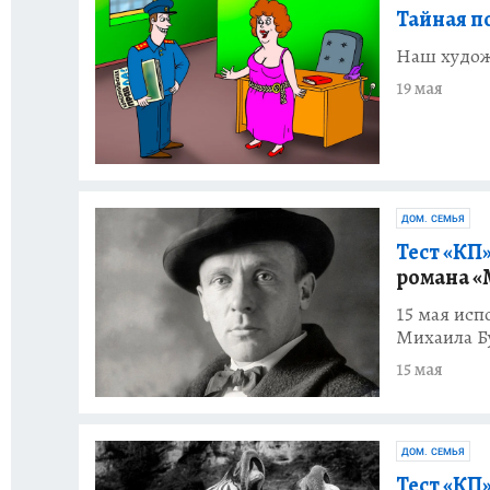
Тайная п
Наш худож
19 мая
ДОМ. СЕМЬЯ
Тест «КП»
романа «
15 мая исп
Михаила Б
15 мая
ДОМ. СЕМЬЯ
Тест «КП»