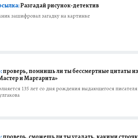
осылка:
Разгадай рисунок-детектив
ник зашифровал загадку на картинке
:
проверь, помнишь ли ты бессмертные цитаты и
Мастер и Маргарита»
олняется 135 лет со дня рождения выдающегося писателя
улгакова
:
проверь, сможешь ли ты угадать, какими строч