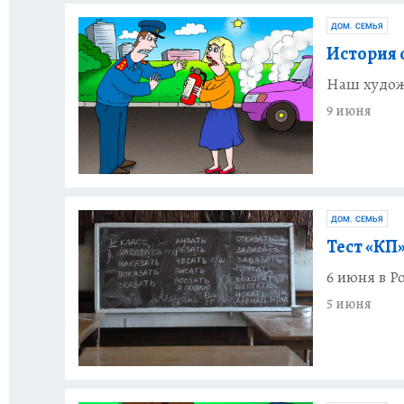
ДОМ. СЕМЬЯ
История 
Наш худож
9 июня
ДОМ. СЕМЬЯ
Тест «КП»
6 июня в Р
5 июня