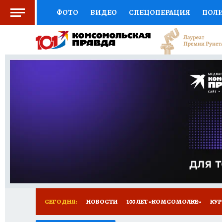
ФОТО
ВИДЕО
СПЕЦОПЕРАЦИЯ
ПОЛ
СОЦПОДДЕРЖКА
НАУКА
СПОРТ
КО
ВЫБОР ЭКСПЕРТОВ
ДОКТОР
ФИНАНС
КНИЖНАЯ ПОЛКА
ПРОГНОЗЫ НА СПОРТ
ПРЕСС-ЦЕНТР
НЕДВИЖИМОСТЬ
ТЕЛЕ
ВСЕ О КП
РАДИО КП
ТЕСТЫ
НОВОЕ Н
СЕГОДНЯ:
НОВОСТИ
100 ЛЕТ «КОМСОМОЛКЕ»
КУР