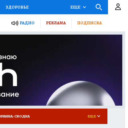
ЗДОРОВЬЕ
ЕЩЕ
ТЫ РОССИИ
РАДИО
РЕКЛАМА
ПОДПИСКА
КРЕТЫ
ПУТЕВОДИТЕЛЬ
 ЖЕЛЕЗА
ТУРИЗМ
 У НАС
ГИД ПОТРЕБИТЕЛЯ
КРАИНА: СВОДКА
ЕЩЕ