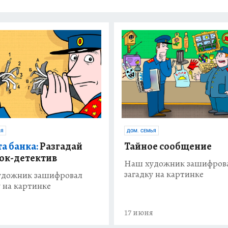
ЬЯ
ДОМ. СЕМЬЯ
а банка:
Разгадай
Тайное сообщение
ок-детектив
Наш художник зашифров
загадку на картинке
удожник зашифровал
у на картинке
я
17 июня