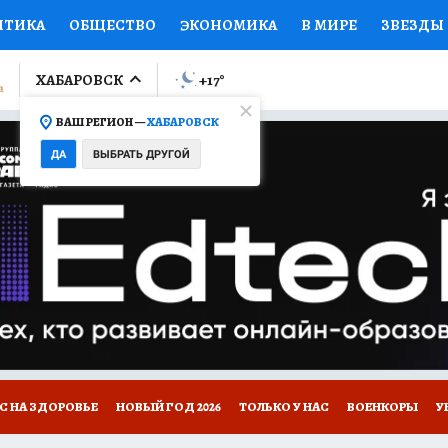
ИТИКА
ОБЩЕСТВО
ЭКОНОМИКА
В МИРЕ
ЗВЕЗДЫ
ЛУМНИСТЫ
ПРОИСШЕСТВИЯ
НАЦИОНАЛЬНЫЕ ПРОЕК
ХАБАРОВСК
+17
°
ВАШ РЕГИОН —
ХАБАРОВСК
Ы
ОТКРЫВАЕМ МИР
Я ЗНАЮ
СЕМЬЯ
ЖЕНСКИЕ СЕ
ДА
ВЫБРАТЬ ДРУГОЙ
ПРОМОКОДЫ
СЕРИАЛЫ
СПЕЦПРОЕКТЫ
ДЕФИЦИТ
ВИЗОР
КОЛЛЕКЦИИ
КОНКУРСЫ
РЕКЛАМА
РАБОТА
А САЙТЕ
С НА ЗДОРОВЬЕ
НОВЫЙ ГОД 2026
ТОЛЬКО У НАС
ВОЕНКОРЫ
У