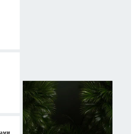
з
ками