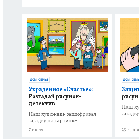
ДОМ. СЕМЬЯ
ДОМ. СЕМ
Украденное «Счастье»:
Защит
Разгадай рисунок-
рисун
детектив
Наш х
загадк
Наш художник зашифровал
загадку на картинке
7 июля
23 июн