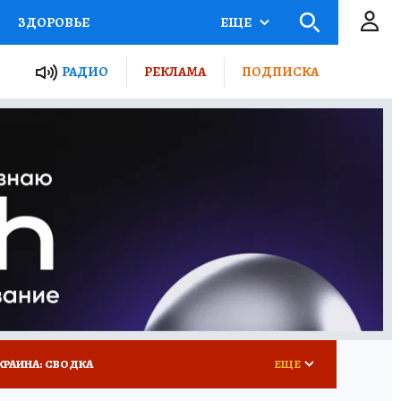
ЗДОРОВЬЕ
ЕЩЕ
ТЫ РОССИИ
РАДИО
РЕКЛАМА
ПОДПИСКА
КРЕТЫ
ПУТЕВОДИТЕЛЬ
 ЖЕЛЕЗА
ТУРИЗМ
 У НАС
ГИД ПОТРЕБИТЕЛЯ
КРАИНА: СВОДКА
ЕЩЕ