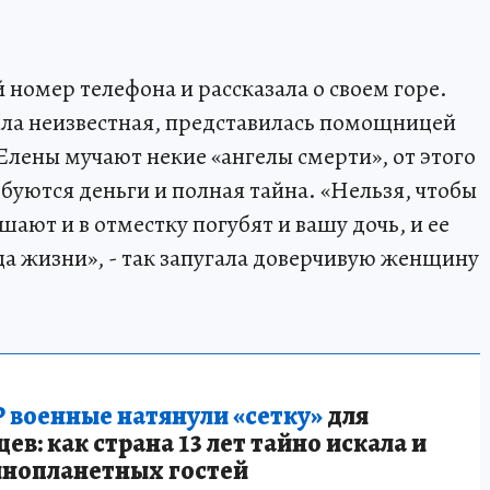
номер телефона и рассказала о своем горе.
ила неизвестная, представилась помощницей
Елены мучают некие «ангелы смерти», от этого
буются деньги и полная тайна. «Нельзя, чтобы
шают и в отместку погубят и вашу дочь, и ее
нца жизни», - так запугала доверчивую женщину
 военные натянули «сетку»
для
в: как страна 13 лет тайно искала и
инопланетных гостей