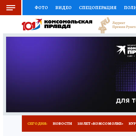
ФОТО
ВИДЕО
СПЕЦОПЕРАЦИЯ
ПОЛ
СОЦПОДДЕРЖКА
НАУКА
СПОРТ
КО
ВЫБОР ЭКСПЕРТОВ
ДОКТОР
ФИНАНС
КНИЖНАЯ ПОЛКА
ПРОГНОЗЫ НА СПОРТ
ПРЕСС-ЦЕНТР
НЕДВИЖИМОСТЬ
ТЕЛЕ
ВСЕ О КП
РАДИО КП
ТЕСТЫ
НОВОЕ Н
СЕГОДНЯ:
НОВОСТИ
100 ЛЕТ «КОМСОМОЛКЕ»
КУР