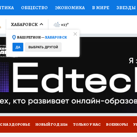
ИТИКА
ОБЩЕСТВО
ЭКОНОМИКА
В МИРЕ
ЗВЕЗДЫ
ЛУМНИСТЫ
ПРОИСШЕСТВИЯ
НАЦИОНАЛЬНЫЕ ПРОЕК
ХАБАРОВСК
+17
°
ВАШ РЕГИОН —
ХАБАРОВСК
Ы
ОТКРЫВАЕМ МИР
Я ЗНАЮ
СЕМЬЯ
ЖЕНСКИЕ СЕ
ДА
ВЫБРАТЬ ДРУГОЙ
ПРОМОКОДЫ
СЕРИАЛЫ
СПЕЦПРОЕКТЫ
ДЕФИЦИТ
ВИЗОР
КОЛЛЕКЦИИ
КОНКУРСЫ
РЕКЛАМА
РАБОТА
А САЙТЕ
С НА ЗДОРОВЬЕ
НОВЫЙ ГОД 2026
ТОЛЬКО У НАС
ВОЕНКОРЫ
У