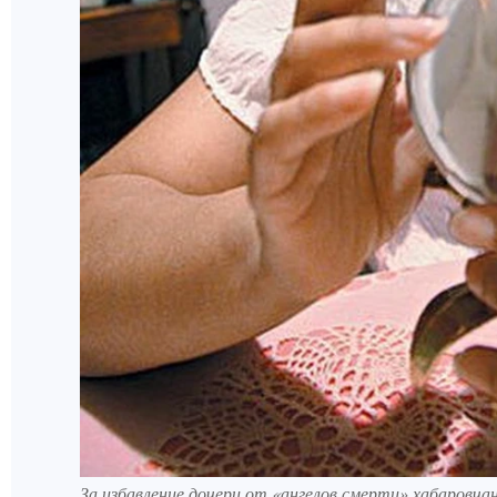
За избавление дочери от «ангелов смерти» хабаровча