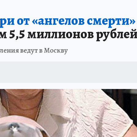
: СПРАВКА
РАДИО «КП» - ХАБАРОВСК»
КЛИНИКА ГОДА-2025
КП В 
ри от «ангелов смерти»
АПОВЕДНАЯ РОССИЯ
167 ЛЕТ ХАБАРОВСКУ
ПРОИСШЕСТВИЯ
«УР
 5,5 миллионов рубле
ления ведут в Москву