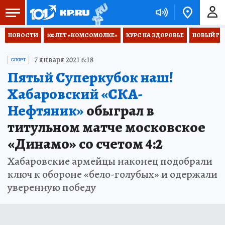
НОВОСТИ
100 ЛЕТ «КОМСОМОЛКЕ»
КУРС НА ЗДОРОВЬЕ
НОВЫЙ ГОД
7 января 2021 6:18
СПОРТ
Пятый Суперкубок наш!
Хабаровский «СКА-
Нефтяник»
обыграл в
титульном матче московское
«Динамо» со счетом 4:2
Хабаровские армейцы наконец подобрали
ключ к обороне «бело-голубых» и одержали
уверенную победу