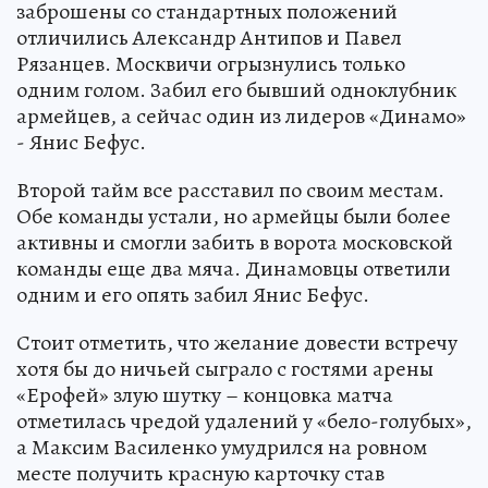
заброшены со стандартных положений
отличились Александр Антипов и Павел
Рязанцев. Москвичи огрызнулись только
одним голом. Забил его бывший одноклубник
армейцев, а сейчас один из лидеров «Динамо»
- Янис Бефус.
Второй тайм все расставил по своим местам.
Обе команды устали, но армейцы были более
активны и смогли забить в ворота московской
команды еще два мяча. Динамовцы ответили
одним и его опять забил Янис Бефус.
Стоит отметить, что желание довести встречу
хотя бы до ничьей сыграло с гостями арены
«Ерофей» злую шутку – концовка матча
отметилась чредой удалений у «бело-голубых»,
а Максим Василенко умудрился на ровном
месте получить красную карточку став