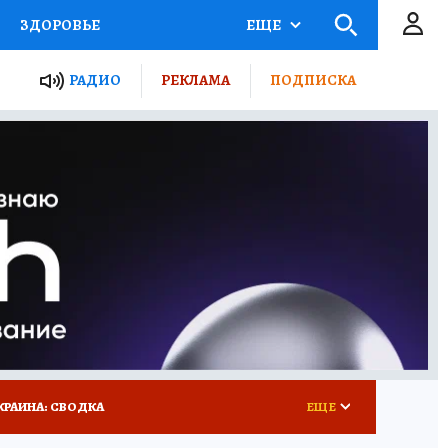
ЗДОРОВЬЕ
ЕЩЕ
ТЫ РОССИИ
РАДИО
РЕКЛАМА
ПОДПИСКА
КРЕТЫ
ПУТЕВОДИТЕЛЬ
 ЖЕЛЕЗА
ТУРИЗМ
 У НАС
ГИД ПОТРЕБИТЕЛЯ
КРАИНА: СВОДКА
ЕЩЕ