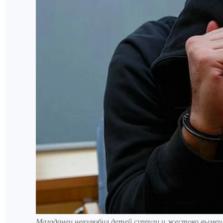
Магаданец невзлюбил детей супруги и жестоко вымещ