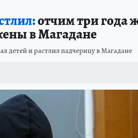
: СПРАВКА
РАДИО «КП» - ХАБАРОВСК»
КЛИНИКА ГОДА-2025
КП В 
стлил:
отчим три года 
АПОВЕДНАЯ РОССИЯ
167 ЛЕТ ХАБАРОВСКУ
ПРОИСШЕСТВИЯ
«УР
жены в Магадане
ал детей и растлил падчерицу в Магадане