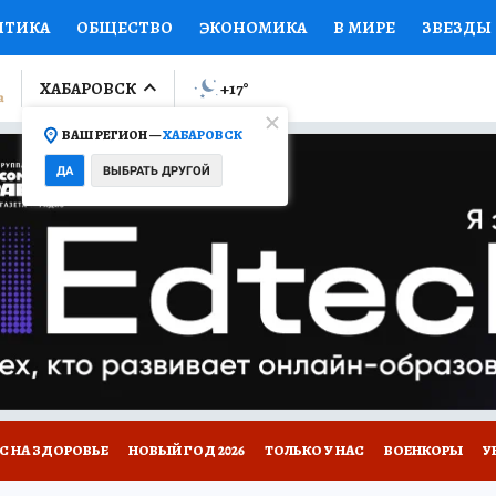
ИТИКА
ОБЩЕСТВО
ЭКОНОМИКА
В МИРЕ
ЗВЕЗДЫ
ЛУМНИСТЫ
ПРОИСШЕСТВИЯ
НАЦИОНАЛЬНЫЕ ПРОЕК
ХАБАРОВСК
+17
°
ВАШ РЕГИОН —
ХАБАРОВСК
Ы
ОТКРЫВАЕМ МИР
Я ЗНАЮ
СЕМЬЯ
ЖЕНСКИЕ СЕ
ДА
ВЫБРАТЬ ДРУГОЙ
ПРОМОКОДЫ
СЕРИАЛЫ
СПЕЦПРОЕКТЫ
ДЕФИЦИТ
ВИЗОР
КОЛЛЕКЦИИ
КОНКУРСЫ
РЕКЛАМА
РАБОТА
А САЙТЕ
С НА ЗДОРОВЬЕ
НОВЫЙ ГОД 2026
ТОЛЬКО У НАС
ВОЕНКОРЫ
У