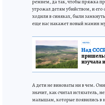
ремнем, да так, чтобы пряжка пр
угрожал детям убийством, и его 
ходили в синяках, были замкнуты
еще нас накажет новый мамин м
НАУКА
Над СССР
пришельце
изучала 
А дети не виноваты ни в чем. Он
значит, как считал истязатель, 
малышам, которые появились в н