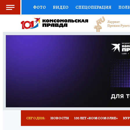
ФОТО
ВИДЕО
СПЕЦОПЕРАЦИЯ
ПОЛ
СОЦПОДДЕРЖКА
НАУКА
СПОРТ
КО
ВЫБОР ЭКСПЕРТОВ
ДОКТОР
ФИНАНС
КНИЖНАЯ ПОЛКА
ПРОГНОЗЫ НА СПОРТ
ПРЕСС-ЦЕНТР
НЕДВИЖИМОСТЬ
ТЕЛЕ
ВСЕ О КП
РАДИО КП
ТЕСТЫ
НОВОЕ Н
СЕГОДНЯ:
НОВОСТИ
100 ЛЕТ «КОМСОМОЛКЕ»
КУР