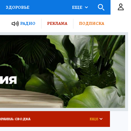
ЗДОРОВЬЕ
ЕЩЕ
ТЫ РОССИИ
РАДИО
РЕКЛАМА
ПОДПИСКА
КРЕТЫ
ПУТЕВОДИТЕЛЬ
 ЖЕЛЕЗА
ТУРИЗМ
 У НАС
ГИД ПОТРЕБИТЕЛЯ
КРАИНА: СВОДКА
ЕЩЕ