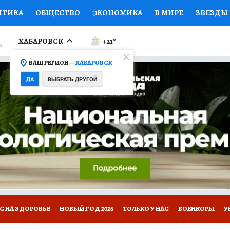
ИТИКА
ОБЩЕСТВО
ЭКОНОМИКА
В МИРЕ
ЗВЕЗДЫ
ЛУМНИСТЫ
ПРОИСШЕСТВИЯ
НАЦИОНАЛЬНЫЕ ПРОЕК
ХАБАРОВСК
+21
°
ВАШ РЕГИОН —
ХАБАРОВСК
Ы
ОТКРЫВАЕМ МИР
Я ЗНАЮ
СЕМЬЯ
ЖЕНСКИЕ СЕ
ДА
ВЫБРАТЬ ДРУГОЙ
ПРОМОКОДЫ
СЕРИАЛЫ
СПЕЦПРОЕКТЫ
ДЕФИЦИТ
ВИЗОР
КОЛЛЕКЦИИ
КОНКУРСЫ
РЕКЛАМА
РАБОТА
А САЙТЕ
С НА ЗДОРОВЬЕ
НОВЫЙ ГОД 2026
ТОЛЬКО У НАС
ВОЕНКОРЫ
У