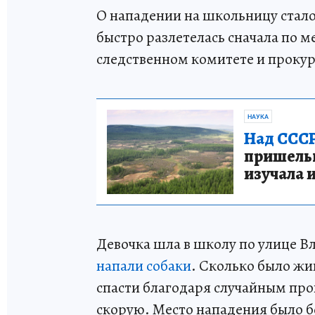
О нападении на школьницу стало
быстро разлетелась сначала по м
следственном комитете и прокур
НАУКА
Над СССР
пришельце
изучала 
Девочка шла в школу по улице Вл
напали собаки
. Сколько было жив
спасти благодаря случайным про
скорую. Место нападения было б