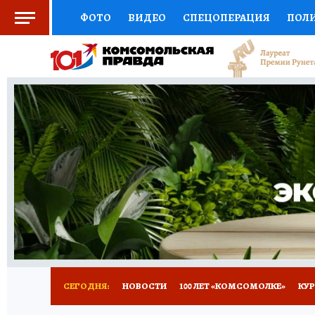
ФОТО
ВИДЕО
СПЕЦОПЕРАЦИЯ
ПОЛ
СОЦПОДДЕРЖКА
НАУКА
СПОРТ
КО
ВЫБОР ЭКСПЕРТОВ
ДОКТОР
ФИНАНС
КНИЖНАЯ ПОЛКА
ПРОГНОЗЫ НА СПОРТ
ПРЕСС-ЦЕНТР
НЕДВИЖИМОСТЬ
ТЕЛЕ
ВСЕ О КП
РАДИО КП
ТЕСТЫ
НОВОЕ Н
СЕГОДНЯ:
НОВОСТИ
100 ЛЕТ «КОМСОМОЛКЕ»
КУР