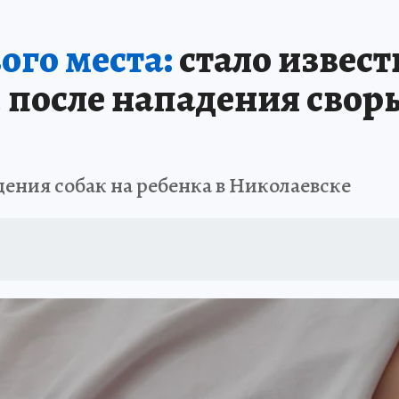
: СПРАВКА
РАДИО «КП» - ХАБАРОВСК»
КЛИНИКА ГОДА-2025
КП В 
ого места:
стало извест
АПОВЕДНАЯ РОССИЯ
167 ЛЕТ ХАБАРОВСКУ
ПРОИСШЕСТВИЯ
«УР
после нападения своры
дения собак на ребенка в Николаевске