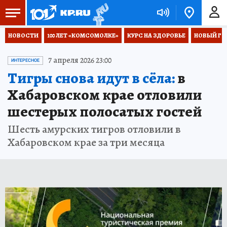
НОВОСТИ
100 ЛЕТ «КОМСОМОЛКЕ»
КУРС НА ЗДОРОВЬЕ
НОВЫЙ ГОД
7 апреля 2026 23:00
ИНТЕРЕСНОЕ
Тигры снова идут в сёла:
в
Хабаровском крае отловили
шестерых полосатых гостей
Шесть амурских тигров отловили в
Хабаровском крае за три месяца