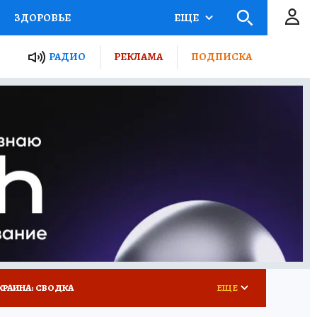
ЗДОРОВЬЕ
ЕЩЕ
ТЫ РОССИИ
РАДИО
РЕКЛАМА
ПОДПИСКА
КРЕТЫ
ПУТЕВОДИТЕЛЬ
 ЖЕЛЕЗА
ТУРИЗМ
 У НАС
ГИД ПОТРЕБИТЕЛЯ
КРАИНА: СВОДКА
ЕЩЕ