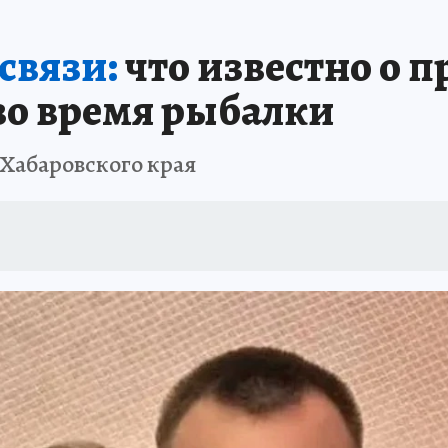
: СПРАВКА
РАДИО «КП» - ХАБАРОВСК»
КЛИНИКА ГОДА-2025
КП В 
 связи:
что известно о п
АПОВЕДНАЯ РОССИЯ
167 ЛЕТ ХАБАРОВСКУ
ПРОИСШЕСТВИЯ
«УР
во время рыбалки
 Хабаровского края