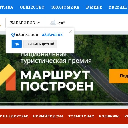
ИТИКА
ОБЩЕСТВО
ЭКОНОМИКА
В МИРЕ
ЗВЕЗДЫ
ЛУМНИСТЫ
ПРОИСШЕСТВИЯ
НАЦИОНАЛЬНЫЕ ПРОЕК
ХАБАРОВСК
+18
°
ВАШ РЕГИОН —
ХАБАРОВСК
Ы
ОТКРЫВАЕМ МИР
Я ЗНАЮ
СЕМЬЯ
ЖЕНСКИЕ СЕ
ДА
ВЫБРАТЬ ДРУГОЙ
ПРОМОКОДЫ
СЕРИАЛЫ
СПЕЦПРОЕКТЫ
ДЕФИЦИТ
ВИЗОР
КОЛЛЕКЦИИ
КОНКУРСЫ
РЕКЛАМА
РАБОТА
А САЙТЕ
С НА ЗДОРОВЬЕ
НОВЫЙ ГОД 2026
ТОЛЬКО У НАС
ВОЕНКОРЫ
У