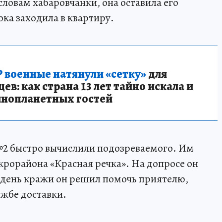
словам хабаровчанки, она оставила его
ока заходила в квартиру.
 военные натянули «сетку»
для
в: как страна 13 лет тайно искала и
инопланетных гостей
2 быстро вычислили подозреваемого. Им
крорайона «Красная речка». На допросе он
 день кражи он решил помочь приятелю,
ужбе доставки.