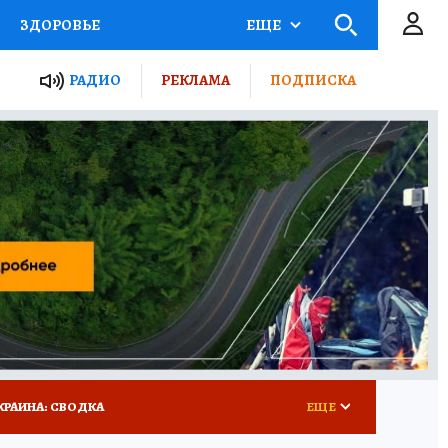
ЗДОРОВЬЕ
ЕЩЕ
ТЫ РОССИИ
РАДИО
РЕКЛАМА
ПОДПИСКА
КРЕТЫ
ПУТЕВОДИТЕЛЬ
 ЖЕЛЕЗА
ТУРИЗМ
 У НАС
ГИД ПОТРЕБИТЕЛЯ
КРАИНА: СВОДКА
ЕЩЕ