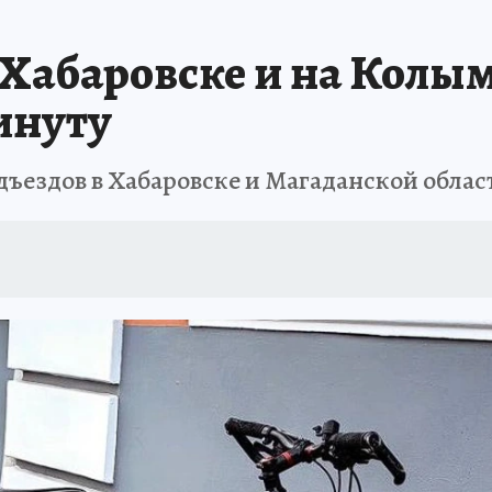
: СПРАВКА
РАДИО «КП» - ХАБАРОВСК»
КЛИНИКА ГОДА-2025
КП В 
 Хабаровске и на Колым
АПОВЕДНАЯ РОССИЯ
167 ЛЕТ ХАБАРОВСКУ
ПРОИСШЕСТВИЯ
«УР
инуту
дъездов в Хабаровске и Магаданской облас