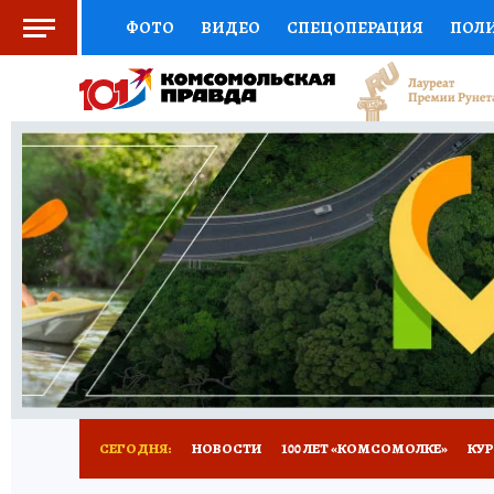
ФОТО
ВИДЕО
СПЕЦОПЕРАЦИЯ
ПОЛ
СОЦПОДДЕРЖКА
НАУКА
СПОРТ
КО
ВЫБОР ЭКСПЕРТОВ
ДОКТОР
ФИНАНС
КНИЖНАЯ ПОЛКА
ПРОГНОЗЫ НА СПОРТ
ПРЕСС-ЦЕНТР
НЕДВИЖИМОСТЬ
ТЕЛЕ
ВСЕ О КП
РАДИО КП
ТЕСТЫ
НОВОЕ Н
СЕГОДНЯ:
НОВОСТИ
100 ЛЕТ «КОМСОМОЛКЕ»
КУР