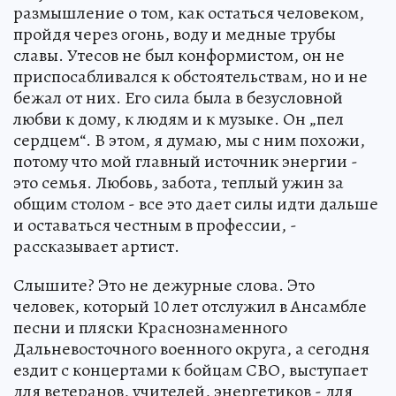
размышление о том, как остаться человеком,
пройдя через огонь, воду и медные трубы
славы. Утесов не был конформистом, он не
приспосабливался к обстоятельствам, но и не
бежал от них. Его сила была в безусловной
любви к дому, к людям и к музыке. Он „пел
сердцем“. В этом, я думаю, мы с ним похожи,
потому что мой главный источник энергии -
это семья. Любовь, забота, теплый ужин за
общим столом - все это дает силы идти дальше
и оставаться честным в профессии, -
рассказывает артист.
Слышите? Это не дежурные слова. Это
человек, который 10 лет отслужил в Ансамбле
песни и пляски Краснознаменного
Дальневосточного военного округа, а сегодня
ездит с концертами к бойцам СВО, выступает
для ветеранов, учителей, энергетиков - для