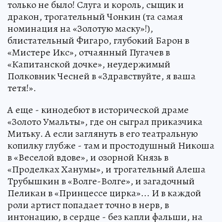
только не было! Слуга и король, сыщик и
дракон, трогательный Чонкин (та самая
номинация на «Золотую маску»!),
блистательный Фигаро, глубокий Барон в
«Мистере Икс», отчаянный Пугачев в
«Капитанской дочке», неудержимый
Полковник Чесней в «Здравствуйте, я ваша
тетя!».
А еще - кинодебют в исторической драме
«Золото Умальты», где он сыграл приказчика
Митьку. А если заглянуть в его театральную
копилку глубже - там и простодушный Никоша
в «Веселой вдове», и озорной Князь в
«Проделках Ханумы», и трогательный Алеша
Трубышкин в «Волге-Волге», и загадочный
Пеликан в «Принцессе цирка»... И в каждой
роли артист попадает точно в нерв, в
интонацию, в сердце - без капли фальши, на