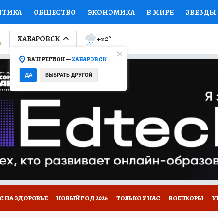
ИТИКА
ОБЩЕСТВО
ЭКОНОМИКА
В МИРЕ
ЗВЕЗДЫ
ЛУМНИСТЫ
ПРОИСШЕСТВИЯ
НАЦИОНАЛЬНЫЕ ПРОЕК
ХАБАРОВСК
+20
°
ВАШ РЕГИОН —
ХАБАРОВСК
Ы
ОТКРЫВАЕМ МИР
Я ЗНАЮ
СЕМЬЯ
ЖЕНСКИЕ СЕ
ДА
ВЫБРАТЬ ДРУГОЙ
ПРОМОКОДЫ
СЕРИАЛЫ
СПЕЦПРОЕКТЫ
ДЕФИЦИТ
ВИЗОР
КОЛЛЕКЦИИ
КОНКУРСЫ
РЕКЛАМА
РАБОТА
А САЙТЕ
С НА ЗДОРОВЬЕ
НОВЫЙ ГОД 2026
ТОЛЬКО У НАС
ВОЕНКОРЫ
У