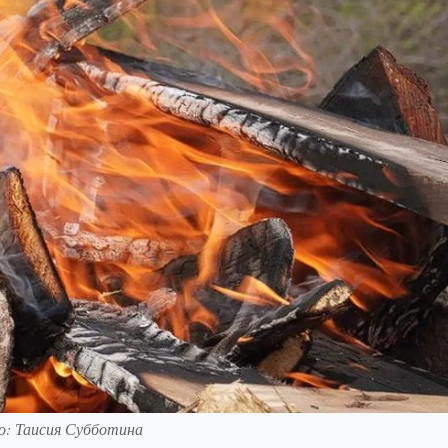
о: Таисия Субботина