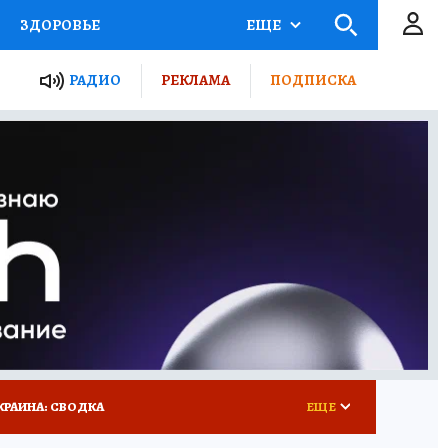
ЗДОРОВЬЕ
ЕЩЕ
ТЫ РОССИИ
РАДИО
РЕКЛАМА
ПОДПИСКА
КРЕТЫ
ПУТЕВОДИТЕЛЬ
 ЖЕЛЕЗА
ТУРИЗМ
 У НАС
ГИД ПОТРЕБИТЕЛЯ
КРАИНА: СВОДКА
ЕЩЕ