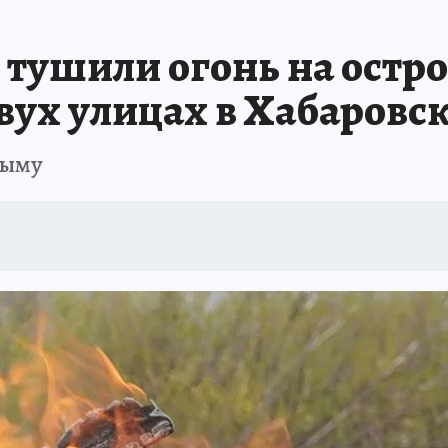
: СПРАВКА
РАДИО «КП» - ХАБАРОВСК»
КЛИНИКА ГОДА-2025
КП В 
 тушили огонь на остр
АПОВЕДНАЯ РОССИЯ
167 ЛЕТ ХАБАРОВСКУ
ПРОИСШЕСТВИЯ
«УР
вух улицах в Хабаровс
дыму