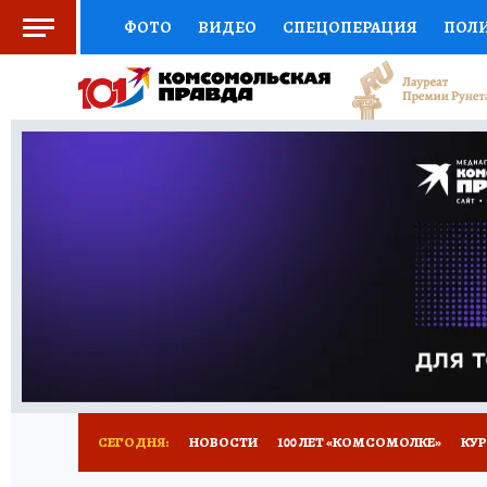
ФОТО
ВИДЕО
СПЕЦОПЕРАЦИЯ
ПОЛ
СОЦПОДДЕРЖКА
НАУКА
СПОРТ
КО
ВЫБОР ЭКСПЕРТОВ
ДОКТОР
ФИНАНС
КНИЖНАЯ ПОЛКА
ПРОГНОЗЫ НА СПОРТ
ПРЕСС-ЦЕНТР
НЕДВИЖИМОСТЬ
ТЕЛЕ
ВСЕ О КП
РАДИО КП
ТЕСТЫ
НОВОЕ Н
СЕГОДНЯ:
НОВОСТИ
100 ЛЕТ «КОМСОМОЛКЕ»
КУР