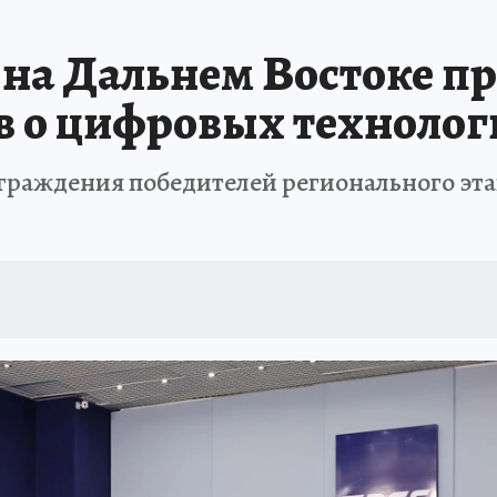
: СПРАВКА
РАДИО «КП» - ХАБАРОВСК»
КЛИНИКА ГОДА-2025
КП В 
на Дальнем Востоке п
АПОВЕДНАЯ РОССИЯ
167 ЛЕТ ХАБАРОВСКУ
ПРОИСШЕСТВИЯ
«УР
в о цифровых технолог
граждения победителей регионального эта