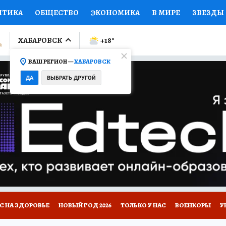
ИТИКА
ОБЩЕСТВО
ЭКОНОМИКА
В МИРЕ
ЗВЕЗДЫ
ЛУМНИСТЫ
ПРОИСШЕСТВИЯ
НАЦИОНАЛЬНЫЕ ПРОЕК
ХАБАРОВСК
+18
°
ВАШ РЕГИОН —
ХАБАРОВСК
Ы
ОТКРЫВАЕМ МИР
Я ЗНАЮ
СЕМЬЯ
ЖЕНСКИЕ СЕ
ДА
ВЫБРАТЬ ДРУГОЙ
ПРОМОКОДЫ
СЕРИАЛЫ
СПЕЦПРОЕКТЫ
ДЕФИЦИТ
ВИЗОР
КОЛЛЕКЦИИ
КОНКУРСЫ
РЕКЛАМА
РАБОТА
А САЙТЕ
С НА ЗДОРОВЬЕ
НОВЫЙ ГОД 2026
ТОЛЬКО У НАС
ВОЕНКОРЫ
У