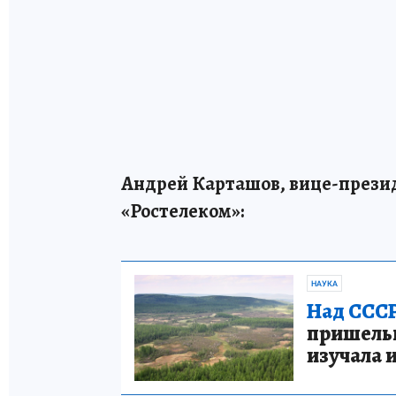
Андрей Карташов, вице-прези
«Ростелеком»:
НАУКА
Над СССР
пришельце
изучала 