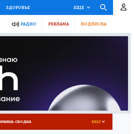
ЗДОРОВЬЕ
ЕЩЕ
ТЫ РОССИИ
РАДИО
РЕКЛАМА
ПОДПИСКА
КРЕТЫ
ПУТЕВОДИТЕЛЬ
 ЖЕЛЕЗА
ТУРИЗМ
 У НАС
ГИД ПОТРЕБИТЕЛЯ
КРАИНА: СВОДКА
ЕЩЕ