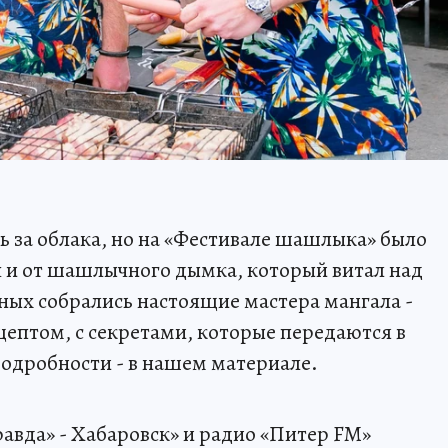
ь за облака, но на «Фестивале шашлыка» было
ч и от шашлычного дымка, который витал над
ых собрались настоящие мастера мангала -
ептом, с секретами, которые передаются в
 Подробности - в нашем материале.
вда» - Хабаровск» и радио «Питер FM»