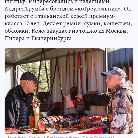
шляпку. Интересовались и изделиями
АндреяТрумба с брендом «коТреугольник». Он
работает с итальянской кожей премиум-
класса 17 лет. Делает ремни, сумки, кошельки,
обложки. Кожу закупает из только из Москвы,
Питера и Екатеринбурга.
«АмурФест. Весна» в Хабаровске Фото: Ольга Григорьева