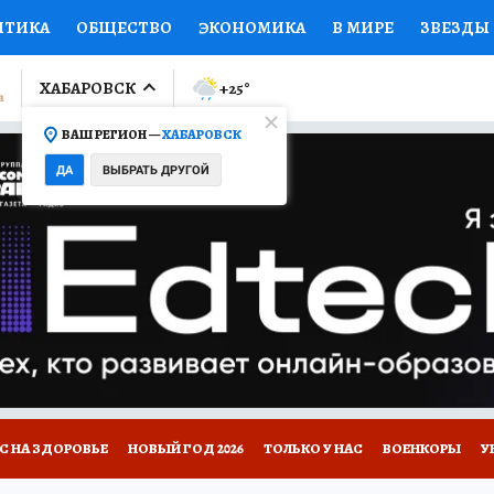
ИТИКА
ОБЩЕСТВО
ЭКОНОМИКА
В МИРЕ
ЗВЕЗДЫ
ЛУМНИСТЫ
ПРОИСШЕСТВИЯ
НАЦИОНАЛЬНЫЕ ПРОЕК
ХАБАРОВСК
+25
°
ВАШ РЕГИОН —
ХАБАРОВСК
Ы
ОТКРЫВАЕМ МИР
Я ЗНАЮ
СЕМЬЯ
ЖЕНСКИЕ СЕ
ДА
ВЫБРАТЬ ДРУГОЙ
ПРОМОКОДЫ
СЕРИАЛЫ
СПЕЦПРОЕКТЫ
ДЕФИЦИТ
ВИЗОР
КОЛЛЕКЦИИ
КОНКУРСЫ
РЕКЛАМА
РАБОТА
А САЙТЕ
С НА ЗДОРОВЬЕ
НОВЫЙ ГОД 2026
ТОЛЬКО У НАС
ВОЕНКОРЫ
У