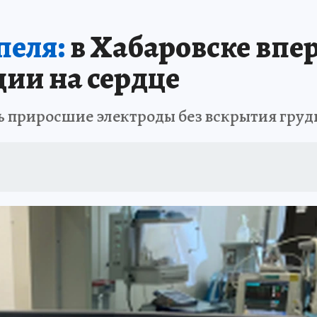
: СПРАВКА
РАДИО «КП» - ХАБАРОВСК»
КЛИНИКА ГОДА-2025
КП В 
пеля:
в Хабаровске впе
АПОВЕДНАЯ РОССИЯ
167 ЛЕТ ХАБАРОВСКУ
ПРОИСШЕСТВИЯ
«УР
ии на сердце
ть приросшие электроды без вскрытия груд