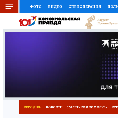
ФОТО
ВИДЕО
СПЕЦОПЕРАЦИЯ
ПОЛ
СОЦПОДДЕРЖКА
НАУКА
СПОРТ
КО
ВЫБОР ЭКСПЕРТОВ
ДОКТОР
ФИНАНС
КНИЖНАЯ ПОЛКА
ПРОГНОЗЫ НА СПОРТ
ПРЕСС-ЦЕНТР
НЕДВИЖИМОСТЬ
ТЕЛЕ
ВСЕ О КП
РАДИО КП
ТЕСТЫ
НОВОЕ Н
СЕГОДНЯ:
НОВОСТИ
100 ЛЕТ «КОМСОМОЛКЕ»
КУР