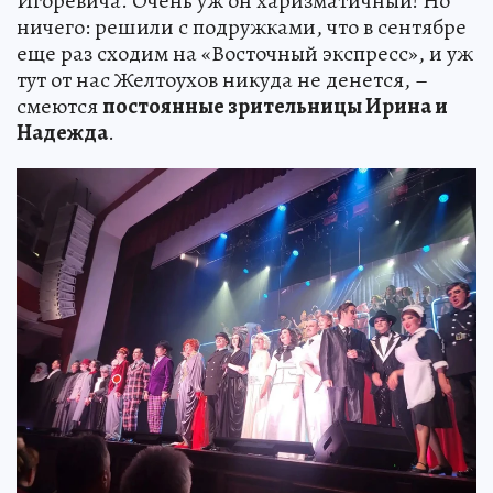
Игоревича. Очень уж он харизматичный! Но
ничего: решили с подружками, что в сентябре
еще раз сходим на «Восточный экспресс», и уж
тут от нас Желтоухов никуда не денется, –
смеются
постоянные зрительницы Ирина и
Надежда
.