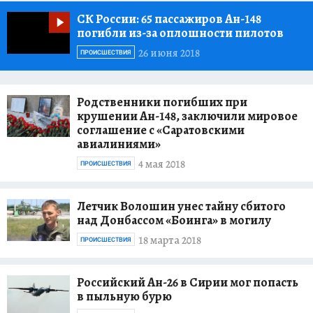
CК России:
65 пассажиров Ан-148
погибли из-за оплошности пилотов
26 июня 2018
ПРОИСШЕСТВИЯ
Родственники погибших при
крушении Ан-148, заключили мировое
соглашение с «Саратовскими
авиалиниями»
4 мая 2018
ПРОИСШЕСТВИЯ
Летчик Волошин унес тайну сбитого
над Донбассом «Боинга» в могилу
18 марта 2018
ПРОИСШЕСТВИЯ
Российский Ан-26 в Сирии мог попасть
в пыльную бурю