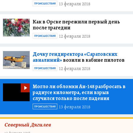
13 февраля 2018
ПРОИСШЕСТВИЯ
Как в Орске пережили первый день
после трагедии
12 февраля 2018
ПРОИСШЕСТВИЯ
Дочку гендиректора «Саратовских
авиалиний»
возили в кабине пилотов
12 февраля 2018
ПРОИСШЕСТВИЯ
Могло ли обломки Ан-148 разбросать в
радиусе километра, если взрыв
случился только после падения
13 февраля 2018
ПРОИСШЕСТВИЯ
Северный Дягилев
12 февраля 2018