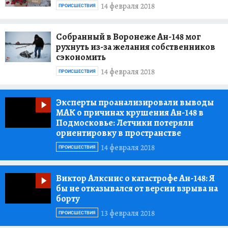
14 февраля 2018
ПРОИСШЕСТВИЯ
Собранный в Воронеже Ан-148 мог
рухнуть из-за желания собственников
сэкономить
14 февраля 2018
ПРОИСШЕСТВИЯ
Эксперты проанализировали выводы
МАК о причинах крушения Ан-148 в
Подмосковье:
Летчики потеряли
ориентировку в пространстве
14 февраля 2018
ПРОИСШЕСТВИЯ
Виктор Алкснис о катастрофе Ан-148:
Я
бы не отказывался от версии взрыва на
борту
13 февраля 2018
ПРОИСШЕСТВИЯ