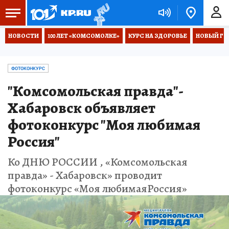
НОВОСТИ
100 ЛЕТ «КОМСОМОЛКЕ»
КУРС НА ЗДОРОВЬЕ
НОВЫЙ ГОД
ФОТОКОНКУРС
"Комсомольская правда"-
Хабаровск объявляет
фотоконкурс "Моя любимая
Россия"
Ко ДНЮ РОССИИ , «Комсомольская
правда» - Хабаровск» проводит
фотоконкурс «Моя любимаяРоссия»