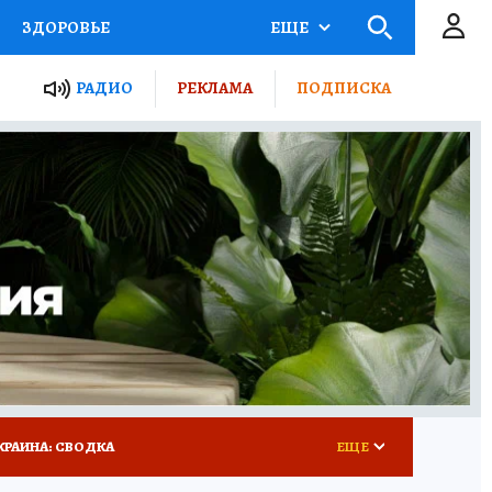
ЗДОРОВЬЕ
ЕЩЕ
ТЫ РОССИИ
РАДИО
РЕКЛАМА
ПОДПИСКА
КРЕТЫ
ПУТЕВОДИТЕЛЬ
 ЖЕЛЕЗА
ТУРИЗМ
 У НАС
ГИД ПОТРЕБИТЕЛЯ
КРАИНА: СВОДКА
ЕЩЕ