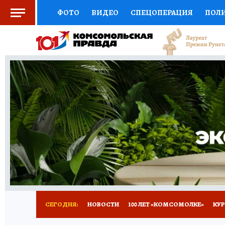
ФОТО
ВИДЕО
СПЕЦОПЕРАЦИЯ
ПОЛ
СОЦПОДДЕРЖКА
НАУКА
СПОРТ
КО
ВЫБОР ЭКСПЕРТОВ
ДОКТОР
ФИНАНС
КНИЖНАЯ ПОЛКА
ПРОГНОЗЫ НА СПОРТ
ПРЕСС-ЦЕНТР
НЕДВИЖИМОСТЬ
ТЕЛЕ
ВСЕ О КП
РАДИО КП
ТЕСТЫ
НОВОЕ Н
СЕГОДНЯ:
НОВОСТИ
100 ЛЕТ «КОМСОМОЛКЕ»
КУР