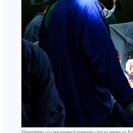
Пациентку со сросшимися почками спасли врачи из Ха