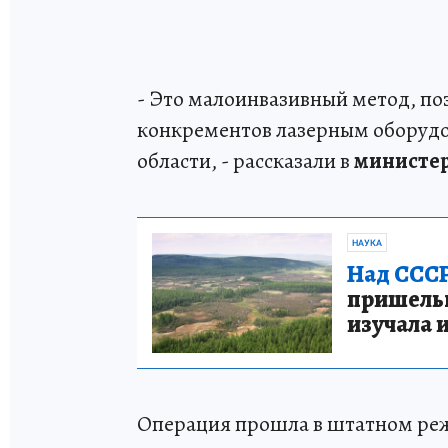
- Это малоинвазивный метод, п
конкрементов лазерным оборудо
области, - рассказали в
министер
НАУКА
Над СССР
пришельце
изучала 
Операция прошла в штатном реж