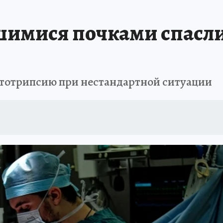
: СПРАВКА
РАДИО «КП» - ХАБАРОВСК»
КЛИНИКА ГОДА-2025
КП В 
шимися почками спасли
АПОВЕДНАЯ РОССИЯ
167 ЛЕТ ХАБАРОВСКУ
ПРОИСШЕСТВИЯ
«УР
тотрипсию при нестандартной ситуации