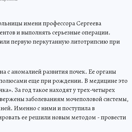
ольницы имени профессора Сергеева
ентов и выполнять серьезные операции.
нили первую перкутанную литотрипсию при
а с аномалией развития почек. Ее органы
полюсами еще при рождении. В медицине это
ка». За год такое находят у трех-четырех
двержены заболеваниям мочеполовой системы,
ней. Именно с ними и поступила в
овать ее решили новым методом - провести