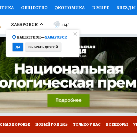
ИТИКА
ОБЩЕСТВО
ЭКОНОМИКА
В МИРЕ
ЗВЕЗДЫ
ЛУМНИСТЫ
ПРОИСШЕСТВИЯ
НАЦИОНАЛЬНЫЕ ПРОЕК
ХАБАРОВСК
+14
°
ВАШ РЕГИОН —
ХАБАРОВСК
Ы
ОТКРЫВАЕМ МИР
Я ЗНАЮ
СЕМЬЯ
ЖЕНСКИЕ СЕ
ДА
ВЫБРАТЬ ДРУГОЙ
ПРОМОКОДЫ
СЕРИАЛЫ
СПЕЦПРОЕКТЫ
ДЕФИЦИТ
ВИЗОР
КОЛЛЕКЦИИ
КОНКУРСЫ
РЕКЛАМА
РАБОТА
А САЙТЕ
С НА ЗДОРОВЬЕ
НОВЫЙ ГОД 2026
ТОЛЬКО У НАС
ВОЕНКОРЫ
У