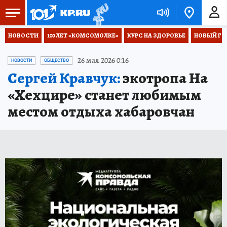
НОВОСТИ
100 ЛЕТ «КОМСОМОЛКЕ»
КУРС НА ЗДОРОВЬЕ
НОВЫЙ ГОД
26 мая 2026 0:16
НОВОСТИ
ОБЩЕСТВО
Сергей Кравчук:
экотропа На
«Хехцире» станет любимым
местом отдыха хабаровчан