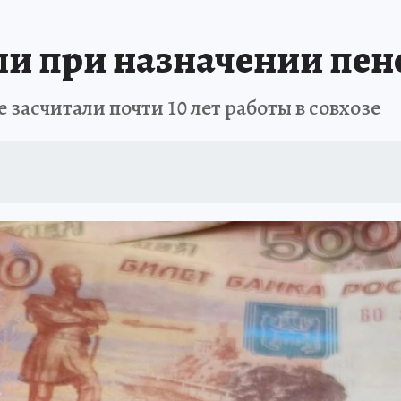
: СПРАВКА
РАДИО «КП» - ХАБАРОВСК»
КЛИНИКА ГОДА-2025
КП В 
учли при назначении пе
АПОВЕДНАЯ РОССИЯ
167 ЛЕТ ХАБАРОВСКУ
ПРОИСШЕСТВИЯ
«УР
засчитали почти 10 лет работы в совхозе