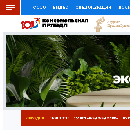
ФОТО
ВИДЕО
СПЕЦОПЕРАЦИЯ
ПОЛ
СОЦПОДДЕРЖКА
НАУКА
СПОРТ
КО
ВЫБОР ЭКСПЕРТОВ
ДОКТОР
ФИНАНС
КНИЖНАЯ ПОЛКА
ПРОГНОЗЫ НА СПОРТ
ПРЕСС-ЦЕНТР
НЕДВИЖИМОСТЬ
ТЕЛЕ
ВСЕ О КП
РАДИО КП
ТЕСТЫ
НОВОЕ Н
СЕГОДНЯ:
НОВОСТИ
100 ЛЕТ «КОМСОМОЛКЕ»
КУР