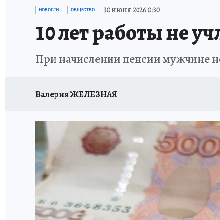
87 ЛЕТ ХАБАРОВСКОМУ КРАЮ
ХАБАРОВСК
30 июня 2026 0:30
НОВОСТИ
ОБЩЕСТВО
10 лет работы не 
ВТБ: НОВАЯ СТРАТЕГИЯ
ИТОГИ ГОДА
З
При начислении пенсии мужчине не 
ИСПЫТАНО НА СЕБЕ
Валерия ЖЕЛЕЗНАЯ