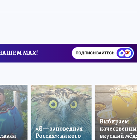
 НАШЕМ MAX!
ПОДПИСЫВАЙТЕСЬ
Выбираем
«Я — заповедная
качественный
лежала
Россия»: на кого
вкусный мёд: