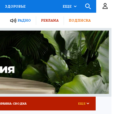
ЗДОРОВЬЕ
ЕЩЕ
ТЫ РОССИИ
РАДИО
РЕКЛАМА
ПОДПИСКА
КРЕТЫ
ПУТЕВОДИТЕЛЬ
 ЖЕЛЕЗА
ТУРИЗМ
 У НАС
ГИД ПОТРЕБИТЕЛЯ
КРАИНА: СВОДКА
ЕЩЕ