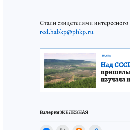
Стали свидетелями интересного 
red.habkp@phkp.ru
НАУКА
Над СССР
пришельце
изучала 
Валерия ЖЕЛЕЗНАЯ