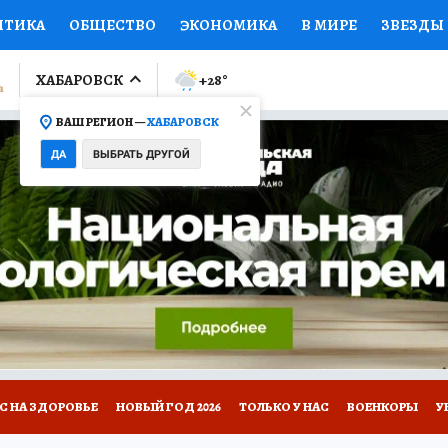
ИТИКА
ОБЩЕСТВО
ЭКОНОМИКА
В МИРЕ
ЗВЕЗДЫ
ЛУМНИСТЫ
ПРОИСШЕСТВИЯ
НАЦИОНАЛЬНЫЕ ПРОЕК
ХАБАРОВСК
+28
°
ВАШ РЕГИОН —
ХАБАРОВСК
Ы
ОТКРЫВАЕМ МИР
Я ЗНАЮ
СЕМЬЯ
ЖЕНСКИЕ СЕ
ДА
ВЫБРАТЬ ДРУГОЙ
ПРОМОКОДЫ
СЕРИАЛЫ
СПЕЦПРОЕКТЫ
ДЕФИЦИТ
ВИЗОР
КОЛЛЕКЦИИ
КОНКУРСЫ
РЕКЛАМА
РАБОТА
А САЙТЕ
С НА ЗДОРОВЬЕ
НОВЫЙ ГОД 2026
ТОЛЬКО У НАС
ВОЕНКОРЫ
У