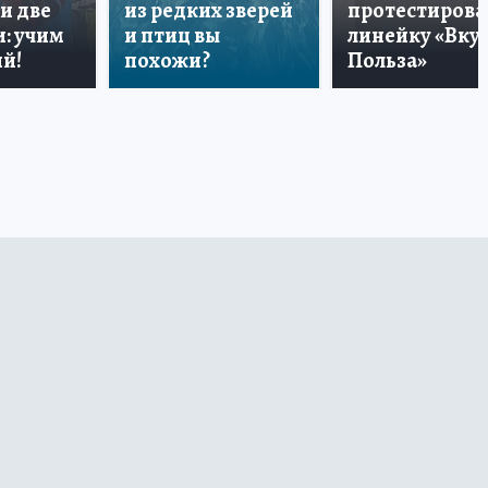
и две
из редких зверей
протестирова
: учим
и птиц вы
линейку «Вкус
й!
похожи?
Польза»