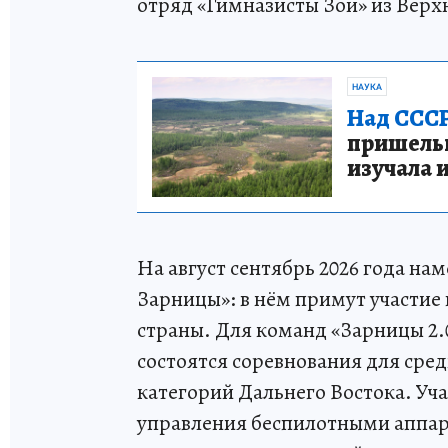
отряд «Гимназисты Зои» из Верх
НАУКА
Над СССР
пришельце
изучала 
На август сентябрь 2026 года н
Зарницы»: в нём примут участие 
страны. Для команд «Зарницы 2.0
состоятся соревнования для сре
категорий Дальнего Востока. Уч
управления беспилотными аппар