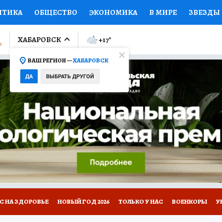
ИТИКА
ОБЩЕСТВО
ЭКОНОМИКА
В МИРЕ
ЗВЕЗДЫ
ЛУМНИСТЫ
ПРОИСШЕСТВИЯ
НАЦИОНАЛЬНЫЕ ПРОЕК
ХАБАРОВСК
+17
°
ВАШ РЕГИОН —
ХАБАРОВСК
Ы
ОТКРЫВАЕМ МИР
Я ЗНАЮ
СЕМЬЯ
ЖЕНСКИЕ СЕ
ДА
ВЫБРАТЬ ДРУГОЙ
ПРОМОКОДЫ
СЕРИАЛЫ
СПЕЦПРОЕКТЫ
ДЕФИЦИТ
ВИЗОР
КОЛЛЕКЦИИ
КОНКУРСЫ
РЕКЛАМА
РАБОТА
А САЙТЕ
С НА ЗДОРОВЬЕ
НОВЫЙ ГОД 2026
ТОЛЬКО У НАС
ВОЕНКОРЫ
У