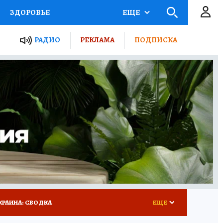
ЗДОРОВЬЕ
ЕЩЕ
ТЫ РОССИИ
РАДИО
РЕКЛАМА
ПОДПИСКА
КРЕТЫ
ПУТЕВОДИТЕЛЬ
 ЖЕЛЕЗА
ТУРИЗМ
 У НАС
ГИД ПОТРЕБИТЕЛЯ
КРАИНА: СВОДКА
ЕЩЕ