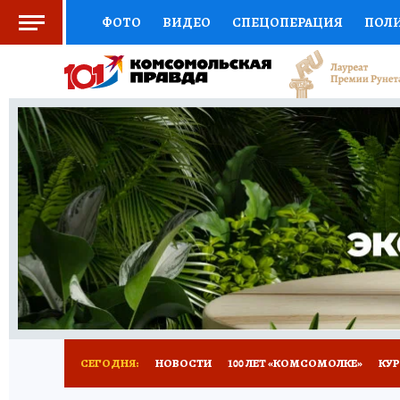
ФОТО
ВИДЕО
СПЕЦОПЕРАЦИЯ
ПОЛ
СОЦПОДДЕРЖКА
НАУКА
СПОРТ
КО
ВЫБОР ЭКСПЕРТОВ
ДОКТОР
ФИНАНС
КНИЖНАЯ ПОЛКА
ПРОГНОЗЫ НА СПОРТ
ПРЕСС-ЦЕНТР
НЕДВИЖИМОСТЬ
ТЕЛЕ
ВСЕ О КП
РАДИО КП
ТЕСТЫ
НОВОЕ Н
СЕГОДНЯ:
НОВОСТИ
100 ЛЕТ «КОМСОМОЛКЕ»
КУР