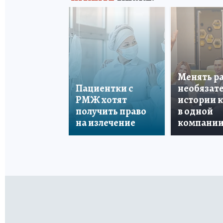
Менять р
Пациентки с
необязате
РМЖ хотят
истории 
получить право
в одной
на излечение
компани