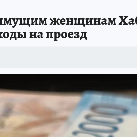
: СПРАВКА
РАДИО «КП» - ХАБАРОВСК»
КЛИНИКА ГОДА-2025
КП В 
имущим женщинам Хаб
АПОВЕДНАЯ РОССИЯ
167 ЛЕТ ХАБАРОВСКУ
ПРОИСШЕСТВИЯ
«УР
оды на проезд