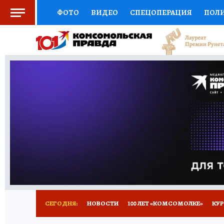
ФОТО
ВИДЕО
СПЕЦОПЕРАЦИЯ
ПОЛ
СОЦПОДДЕРЖКА
НАУКА
СПОРТ
КО
ВЫБОР ЭКСПЕРТОВ
ДОКТОР
ФИНАНС
КНИЖНАЯ ПОЛКА
ПРОГНОЗЫ НА СПОРТ
ПРЕСС-ЦЕНТР
НЕДВИЖИМОСТЬ
ТЕЛЕ
ВСЕ О КП
РАДИО КП
ТЕСТЫ
НОВОЕ Н
СЕГОДНЯ:
НОВОСТИ
100 ЛЕТ «КОМСОМОЛКЕ»
КУР