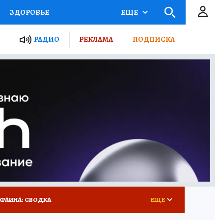
ЗДОРОВЬЕ
ЕЩЕ
ТЫ РОССИИ
РАДИО
РЕКЛАМА
ПОДПИСКА
КРЕТЫ
ПУТЕВОДИТЕЛЬ
 ЖЕЛЕЗА
ТУРИЗМ
 У НАС
ГИД ПОТРЕБИТЕЛЯ
КРАИНА: СВОДКА
ЕЩЕ