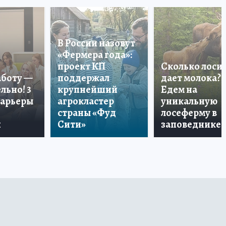
В России назовут
«Фермера года»:
проект КП
Сколько лоси
аботу —
поддержал
дает молока?
льно! 3
крупнейший
Едем на
карьеры
агрокластер
уникальную
страны «Фуд
лосеферму в
и
Сити»
заповеднике!