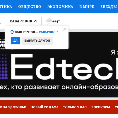
ИТИКА
ОБЩЕСТВО
ЭКОНОМИКА
В МИРЕ
ЗВЕЗДЫ
ЛУМНИСТЫ
ПРОИСШЕСТВИЯ
НАЦИОНАЛЬНЫЕ ПРОЕК
ХАБАРОВСК
+14
°
ВАШ РЕГИОН —
ХАБАРОВСК
Ы
ОТКРЫВАЕМ МИР
Я ЗНАЮ
СЕМЬЯ
ЖЕНСКИЕ СЕ
ДА
ВЫБРАТЬ ДРУГОЙ
ПРОМОКОДЫ
СЕРИАЛЫ
СПЕЦПРОЕКТЫ
ДЕФИЦИТ
ВИЗОР
КОЛЛЕКЦИИ
КОНКУРСЫ
РЕКЛАМА
РАБОТА
А САЙТЕ
С НА ЗДОРОВЬЕ
НОВЫЙ ГОД 2026
ТОЛЬКО У НАС
ВОЕНКОРЫ
У