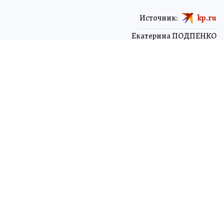
Источник:
kp.ru
Екатерина ПОДПЕНКО
ЧИТАЙТЕ НАС В МАХ!
1 июля 2026 7:13
НОВОСТИ
ЧТО ПРОИСХОДИТ
Бдительный кассир спасла
пенсионерку из Биробиджана