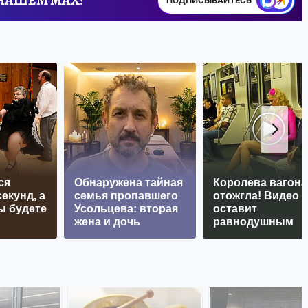
 НАШЕМ MAX!
ПОДПИСЫВАЙТЕСЬ
ся
Обнаружена тайная
Королева вагона
екунд, а
семья пропавшего
отожгла! Видео 
ы будете
Усольцева: вторая
оставит
жена и дочь
равнодушным