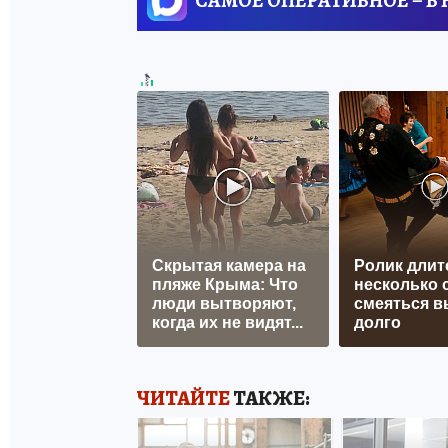
САМОЕ ОПЕРАТИВНОЕ – В
Скрытая камера на
Ролик длит
пляже Крыма: Что
несколько с
люди вытворяют,
смеяться в
когда их не видят...
долго
ЧИТАЙТЕ
ТАКЖЕ: