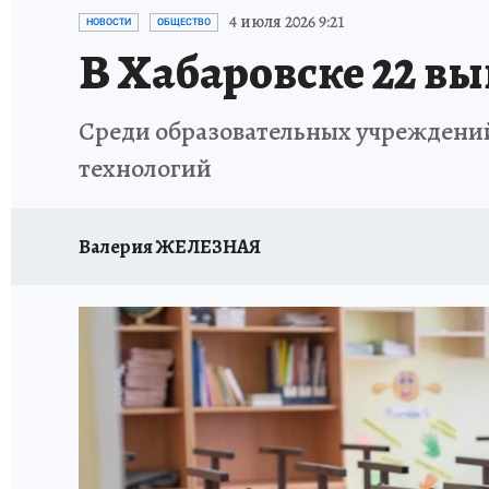
87 ЛЕТ ХАБАРОВСКОМУ КРАЮ
ХАБАРОВСК
4 июля 2026 9:21
НОВОСТИ
ОБЩЕСТВО
В Хабаровске 22 вы
ВТБ: НОВАЯ СТРАТЕГИЯ
ИТОГИ ГОДА
З
Среди образовательных учреждени
ИСПЫТАНО НА СЕБЕ
технологий
Валерия ЖЕЛЕЗНАЯ