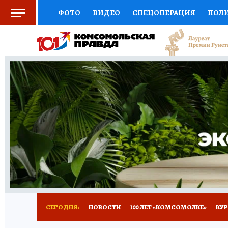
ФОТО
ВИДЕО
СПЕЦОПЕРАЦИЯ
ПОЛ
СОЦПОДДЕРЖКА
НАУКА
СПОРТ
КО
ВЫБОР ЭКСПЕРТОВ
ДОКТОР
ФИНАНС
КНИЖНАЯ ПОЛКА
ПРОГНОЗЫ НА СПОРТ
ПРЕСС-ЦЕНТР
НЕДВИЖИМОСТЬ
ТЕЛЕ
ВСЕ О КП
РАДИО КП
ТЕСТЫ
НОВОЕ Н
СЕГОДНЯ:
НОВОСТИ
100 ЛЕТ «КОМСОМОЛКЕ»
КУР