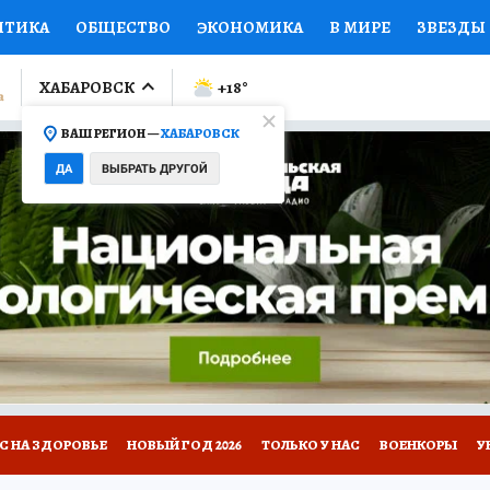
ИТИКА
ОБЩЕСТВО
ЭКОНОМИКА
В МИРЕ
ЗВЕЗДЫ
ЛУМНИСТЫ
ПРОИСШЕСТВИЯ
НАЦИОНАЛЬНЫЕ ПРОЕК
ХАБАРОВСК
+18
°
ВАШ РЕГИОН —
ХАБАРОВСК
Ы
ОТКРЫВАЕМ МИР
Я ЗНАЮ
СЕМЬЯ
ЖЕНСКИЕ СЕ
ДА
ВЫБРАТЬ ДРУГОЙ
ПРОМОКОДЫ
СЕРИАЛЫ
СПЕЦПРОЕКТЫ
ДЕФИЦИТ
ВИЗОР
КОЛЛЕКЦИИ
КОНКУРСЫ
РЕКЛАМА
РАБОТА
А САЙТЕ
С НА ЗДОРОВЬЕ
НОВЫЙ ГОД 2026
ТОЛЬКО У НАС
ВОЕНКОРЫ
У