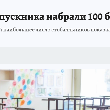
: СПРАВКА
РАДИО «КП» - ХАБАРОВСК»
КЛИНИКА ГОДА-2025
КП В 
пускника набрали 100 
АПОВЕДНАЯ РОССИЯ
167 ЛЕТ ХАБАРОВСКУ
ПРОИСШЕСТВИЯ
«УР
й наибольшее число стобалльников показ