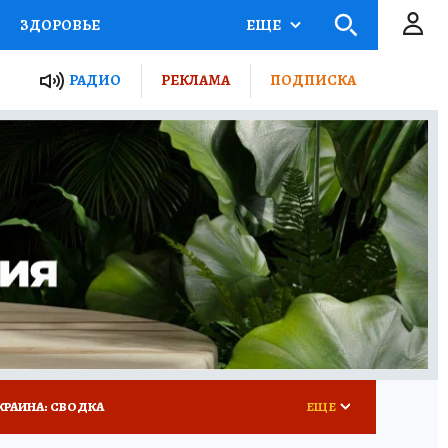
ЗДОРОВЬЕ
ЕЩЕ
ТЫ РОССИИ
РАДИО
РЕКЛАМА
ПОДПИСКА
КРЕТЫ
ПУТЕВОДИТЕЛЬ
 ЖЕЛЕЗА
ТУРИЗМ
 У НАС
ГИД ПОТРЕБИТЕЛЯ
КРАИНА: СВОДКА
ЕЩЕ