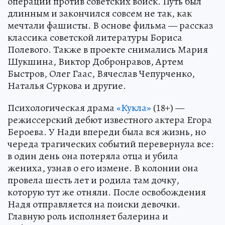
операции против советских войск. Путь был
длинным и закончился совсем не так, как
мечтали фашисты. В основе фильма — рассказ
классика советской литературы Бориса
Полевого. Также в проекте снимались Мария
Шукшина, Виктор Добронравов, Артем
Быстров, Олег Гаас, Вячеслав Чепурченко,
Наталья Суркова и другие.
Психологическая драма
«Кукла»
(18+) —
режиссерский дебют известного актера Егора
Бероева. У Нади впереди была вся жизнь, но
череда трагических событий перевернула все:
в один день она потеряла отца и убила
жениха, узнав о его измене. В колонии она
провела шесть лет и родила там дочку,
которую тут же отняли. После освобождения
Надя отправляется на поиски девочки.
Главную роль исполняет балерина и