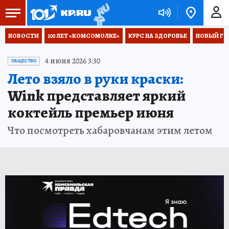
НОВОСТИ
100 ЛЕТ «КОМСОМОЛКЕ»
КУРС НА ЗДОРОВЬЕ
НОВЫЙ ГОД
4 июня 2026 3:30
ОБЩЕСТВО
Лето взяло в руки краски:
Wink представляет яркий
коктейль премьер июня
Что посмотреть хабаровчанам этим летом