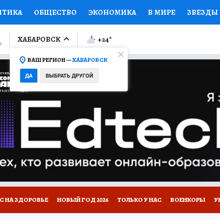
ИТИКА
ОБЩЕСТВО
ЭКОНОМИКА
В МИРЕ
ЗВЕЗДЫ
ЛУМНИСТЫ
ПРОИСШЕСТВИЯ
НАЦИОНАЛЬНЫЕ ПРОЕК
ХАБАРОВСК
+24
°
ВАШ РЕГИОН —
ХАБАРОВСК
Ы
ОТКРЫВАЕМ МИР
Я ЗНАЮ
СЕМЬЯ
ЖЕНСКИЕ СЕ
ДА
ВЫБРАТЬ ДРУГОЙ
ПРОМОКОДЫ
СЕРИАЛЫ
СПЕЦПРОЕКТЫ
ДЕФИЦИТ
ВИЗОР
КОЛЛЕКЦИИ
КОНКУРСЫ
РЕКЛАМА
РАБОТА
А САЙТЕ
С НА ЗДОРОВЬЕ
НОВЫЙ ГОД 2026
ТОЛЬКО У НАС
ВОЕНКОРЫ
У