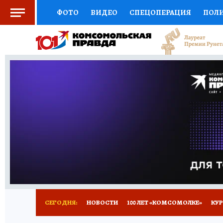
ФОТО
ВИДЕО
СПЕЦОПЕРАЦИЯ
ПОЛ
СОЦПОДДЕРЖКА
НАУКА
СПОРТ
КО
ВЫБОР ЭКСПЕРТОВ
ДОКТОР
ФИНАНС
КНИЖНАЯ ПОЛКА
ПРОГНОЗЫ НА СПОРТ
ПРЕСС-ЦЕНТР
НЕДВИЖИМОСТЬ
ТЕЛЕ
ВСЕ О КП
РАДИО КП
ТЕСТЫ
НОВОЕ Н
СЕГОДНЯ:
НОВОСТИ
100 ЛЕТ «КОМСОМОЛКЕ»
КУР