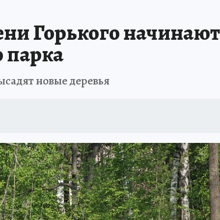
: СПРАВКА
РАДИО «КП» - ХАБАРОВСК»
КЛИНИКА ГОДА-2025
КП В 
ени Горького начинаю
АПОВЕДНАЯ РОССИЯ
167 ЛЕТ ХАБАРОВСКУ
ПРОИСШЕСТВИЯ
«УР
о парка
ысадят новые деревья