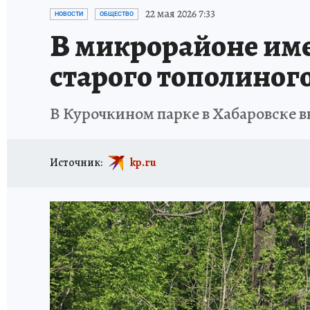
87 ЛЕТ ХАБАРОВСКОМУ КРАЮ
ХАБАРОВСК
22 мая 2026 7:33
НОВОСТИ
ОБЩЕСТВО
В микрорайоне им
ВТБ: НОВАЯ СТРАТЕГИЯ
ИТОГИ ГОДА
З
старого тополиног
ИСПЫТАНО НА СЕБЕ
В Курочкином парке в Хабаровске в
Источник:
kp.ru