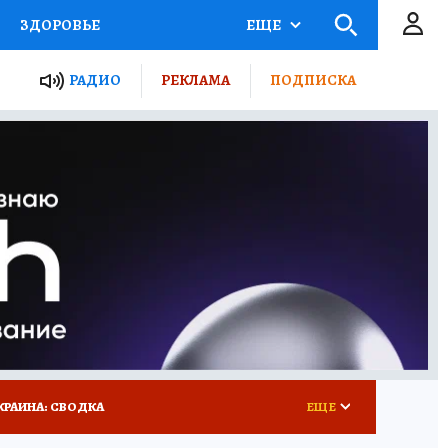
ЗДОРОВЬЕ
ЕЩЕ
ТЫ РОССИИ
РАДИО
РЕКЛАМА
ПОДПИСКА
КРЕТЫ
ПУТЕВОДИТЕЛЬ
 ЖЕЛЕЗА
ТУРИЗМ
 У НАС
ГИД ПОТРЕБИТЕЛЯ
КРАИНА: СВОДКА
ЕЩЕ