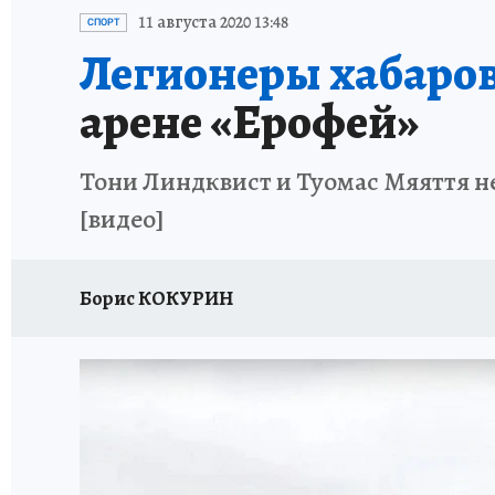
87 ЛЕТ ХАБАРОВСКОМУ КРАЮ
ХАБАРОВСК
11 августа 2020 13:48
СПОРТ
Легионеры хабаро
ВТБ: НОВАЯ СТРАТЕГИЯ
ИТОГИ ГОДА
З
арене «Ерофей»
ИСПЫТАНО НА СЕБЕ
Тони Линдквист и Туомас Мяяття не
[видео]
Борис КОКУРИН