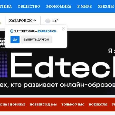
ИТИКА
ОБЩЕСТВО
ЭКОНОМИКА
В МИРЕ
ЗВЕЗДЫ
ЛУМНИСТЫ
ПРОИСШЕСТВИЯ
НАЦИОНАЛЬНЫЕ ПРОЕК
ХАБАРОВСК
+16
°
ВАШ РЕГИОН —
ХАБАРОВСК
Ы
ОТКРЫВАЕМ МИР
Я ЗНАЮ
СЕМЬЯ
ЖЕНСКИЕ СЕ
ДА
ВЫБРАТЬ ДРУГОЙ
ПРОМОКОДЫ
СЕРИАЛЫ
СПЕЦПРОЕКТЫ
ДЕФИЦИТ
ВИЗОР
КОЛЛЕКЦИИ
КОНКУРСЫ
РЕКЛАМА
РАБОТА
А САЙТЕ
С НА ЗДОРОВЬЕ
НОВЫЙ ГОД 2026
ТОЛЬКО У НАС
ВОЕНКОРЫ
У