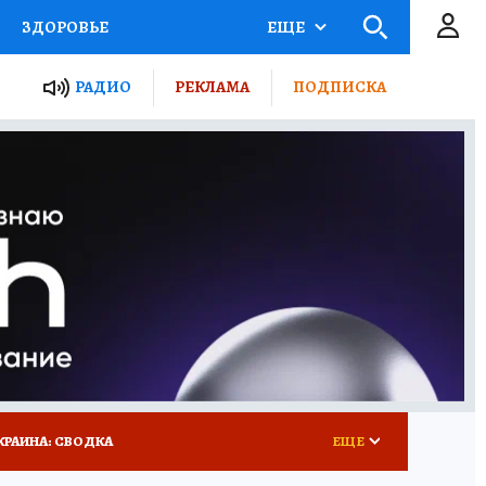
ЗДОРОВЬЕ
ЕЩЕ
ТЫ РОССИИ
РАДИО
РЕКЛАМА
ПОДПИСКА
КРЕТЫ
ПУТЕВОДИТЕЛЬ
 ЖЕЛЕЗА
ТУРИЗМ
 У НАС
ГИД ПОТРЕБИТЕЛЯ
КРАИНА: СВОДКА
ЕЩЕ