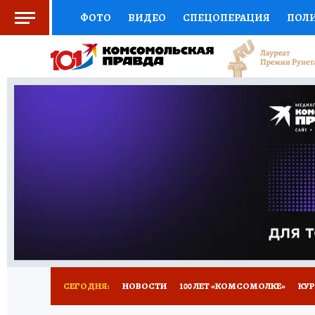
ФОТО
ВИДЕО
СПЕЦОПЕРАЦИЯ
ПОЛ
СОЦПОДДЕРЖКА
НАУКА
СПОРТ
КО
ВЫБОР ЭКСПЕРТОВ
ДОКТОР
ФИНАНС
КНИЖНАЯ ПОЛКА
ПРОГНОЗЫ НА СПОРТ
ПРЕСС-ЦЕНТР
НЕДВИЖИМОСТЬ
ТЕЛЕ
ВСЕ О КП
РАДИО КП
ТЕСТЫ
НОВОЕ Н
СЕГОДНЯ:
НОВОСТИ
100 ЛЕТ «КОМСОМОЛКЕ»
КУР