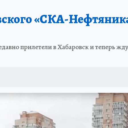
: СПРАВКА
РАДИО «КП» - ХАБАРОВСК»
КЛИНИКА ГОДА-2025
КП В 
вского «СКА-Нефтяник
АПОВЕДНАЯ РОССИЯ
167 ЛЕТ ХАБАРОВСКУ
ПРОИСШЕСТВИЯ
«УР
давно прилетели в Хабаровск и теперь жду