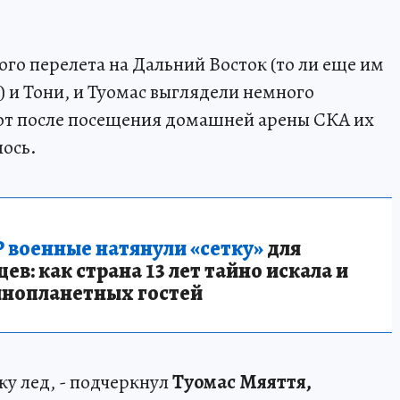
ого перелета на Дальний Восток (то ли еще им
) и Тони, и Туомас выглядели немного
от после посещения домашней арены СКА их
ось.
 военные натянули «сетку»
для
в: как страна 13 лет тайно искала и
инопланетных гостей
жу лед, - подчеркнул
Туомас Мяяття,