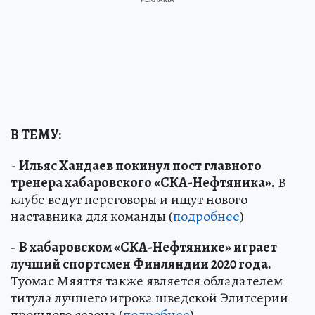
В ТЕМУ:
-
Ильяс Хандаев покинул пост главного
тренера хабаровского «СКА-Нефтяника».
В
клубе ведут переговоры и ищут нового
наставника для команды (
подробнее
)
-
В хабаровском «СКА-Нефтянике» играет
лучший спортсмен Финляндии 2020 года.
Туомас Мяяття также является обладателем
титула лучшего игрока шведской Элитсерии
прошлого сезона (
подробнее
)