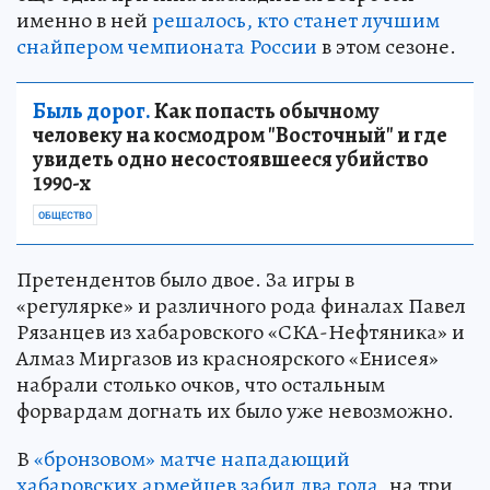
именно в ней
решалось, кто станет лучшим
снайпером чемпионата России
в этом сезоне.
Быль дорог.
Как попасть обычному
человеку на космодром "Восточный" и где
увидеть одно несостоявшееся убийство
1990-х
ОБЩЕСТВО
Претендентов было двое. За игры в
«регулярке» и различного рода финалах Павел
Рязанцев из хабаровского «СКА-Нефтяника» и
Алмаз Миргазов из красноярского «Енисея»
набрали столько очков, что остальным
форвардам догнать их было уже невозможно.
В
«бронзовом» матче нападающий
хабаровских армейцев забил два гола
, на три