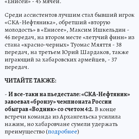
«Енисей» - 45 мячей.
Среди ассистентов лучшим стал бывший игрок
«СКА-Нефтяника», обретший «вторую
молодость» в «Енисее», Максим Ишкельдин -
46 передач, на втором месте «летучий финн» из
стана «красно-черных» Туомас Мяяття - 38
передач, на третьем Юрий Шардаков, также
играющий за хабаровских армейцев, - 37
передач.
ЧИТАЙТЕ ТАКЖЕ:
-
И все-таки на пьедестале: «СКА-Нефтяник»
завоевал «бронзу» чемпионата России
обыграв «Водник» со счетом 4:2.
В конце
встречи команда из Архангельска усилила
нажим, но хабаровчане сумели удержать
преимущество (
подробнее
)