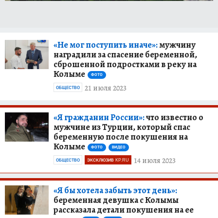
«Не мог поступить иначе»:
мужчину
наградили за спасение беременной,
сброшенной подростками в реку на
Колыме
ФОТО
21 июля 2023
ОБЩЕСТВО
«Я гражданин России»:
что известно о
мужчине из Турции, который спас
беременную после покушения на
Колыме
ФОТО
ВИДЕО
14 июля 2023
ОБЩЕСТВО
ЭКСКЛЮЗИВ KP.RU
«Я бы хотела забыть этот день»:
беременная девушка с Колымы
рассказала детали покушения на ее