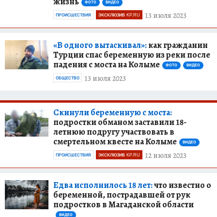
жизнь
ФОТО
ВИДЕО
13 июля 2023
ПРОИСШЕСТВИЯ
ЭКСКЛЮЗИВ KP.RU
«В одного вытаскивал»:
как гражданин
Турции спас беременную из реки после
падения с моста на Колыме
ФОТО
ВИДЕО
13 июля 2023
ОБЩЕСТВО
Скинули беременную с моста:
подростки обманом заставили 18-
летнюю подругу участвовать в
смертельном квесте на Колыме
ВИДЕО
12 июля 2023
ПРОИСШЕСТВИЯ
ЭКСКЛЮЗИВ KP.RU
Едва исполнилось 18 лет:
что известно о
беременной, пострадавшей от рук
подростков в Магаданской области
ВИДЕО